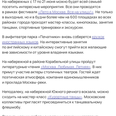
На набережных с 17 по 21 июня можно будет всей семьей
посетить интересные мероприятия. Все они проводятся
в рамках фестиваля
«Лето в Москве. Все на улицу!«
. Не только
в выходные, но и в будни более чем на 600 площадках во всех
районах города проходят мастер-классы, кинопоказы, занятия
танцами, спортивные тренировки и экскурсии.
В амфитеатре парка «Печатники» вновь соберется
кружок
иностранных языков
. На интерактивные занятия
по английскому и китайскому смогут прийти все желающие
вне зависимости от уровня владения языками.
На набережной в районе Корабельной улицы пройдут
литературные чтения
«Москва. Любимая. Летняя»
. В них
примут участие актеры столичных театров. Гостей ждет
поэтическая атмосфера, компания единомышленников
и прохлада Москвы-реки.
Неподалеку, на набережной Южного речного вокзала, можно
сходить на мастер-класс
«Курортные танцы»
. Московские
коллективы пригласят присоединиться к танцевальному
флешмобу.