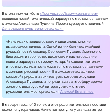
В столичном чат-боте
«Прогулки со Львом-хранителем»
появился новый тематический маршрут по местам, связанным
с именем Александра Пушкина. Проект курирует столичный
Департамент культурного наследия
.
«На улицах столицы оставили свои следы многие
выдающиеся личности. Одной из них был и величайший
русский поэт Александр Сергеевич Пушкин. Именно его
биография и творчество вдохновили нас на создание
нового маршрута по городу, который позволит жителям
и гостям столицы познакомиться с местами, связанными
с солнцем русской поэзии. Вы сможете насладиться
красотой природы и архитектуры, которые окружали
Александра Пушкина, и погрузиться в атмосферу времен
золотого века русской литературы», — отметил
руководитель Мосгорнаследия
Алексей Емельянов
.
В маршрут вошло 10 точек, а его продолжительность составит
около полутора часов. Начнется прогулка у станции метро