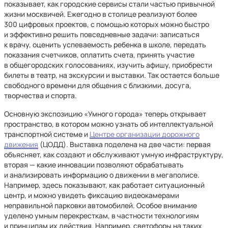
показывает, как городские сервисы стали частью привычной
жизни москвичей. Ежегодно в столице реализуют более
300 цифровых проектов, с помощью которых можно быстро
и эффективно решить повседневные задачи: записаться
к врачу, оценить успеваемость ребенка в школе, передать
показания счетчиков, оплатить счета, принять участие
в общегородских голосованиях, изучить афишу, приобрести
билеты в театр, на экскурсии и выставки. Так остается больше
свободного времени для общения с близкими, досуга,
творчества и спорта.
Основную экспозицию «Умного города» теперь открывает
пространство, в котором можно узнать об интеллектуальной
транспортной системе и
Центре организации дорожного
движения
(ЦОДД). Выставка поделена на две части: первая
объясняет, как создают и обслуживают умную инфраструктуру,
вторая — какие инновации позволяют обрабатывать
и анализировать информацию о движении в мегаполисе.
Например, здесь показывают, как работает ситуационный
центр, и можно увидеть фиксацию видеокамерами
неправильной парковки автомобилей. Особое внимание
уделено умным перекресткам, в частности технологиям
и принципам их действия. Например, светофоры на таких