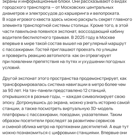
экраны и информационные блоки. Они рассказывают о видах
городского транспорта — от Московских центральных
диаметров и электросудов до каршеринга и велопроката.
В ходе игрового квеста здесь можно раскрыть секрет главного
элемента транспортной системы столицы. Кроме того, в этой
части павильона появился экспонат, воссоздающий кабину
водителя беспилотного трамвая. В 2025 году в Москве
впервые в мире такой состав вышел на регулярный маршрут
с пассажирами. Гостей приглашают проехать по улицам
и проверить реакцию автопилота: как он отреагирует
при появлении препятствия на путях и ухудшении погодных
условий.
Другой экспонат этого пространства продемонстрирует, как
трансформировалась система навигации в метро более чем
за 90 лет. На тач-панели представлено 12 станций,
открывшихся в разные годы, — каждая символизирует свою
эпоху. Дотронувшись до экрана, можно узнать историю самой
станции, а также посмотреть виртуальную 3D-модель
платформы с пассажирами, поездами, указателями. Таким
образом посетители проследят за развитием сервисов
и сменой облика метро на протяжении десятилетий. А еще тут
можно познакомиться с цифровыми станциями. Впервые они