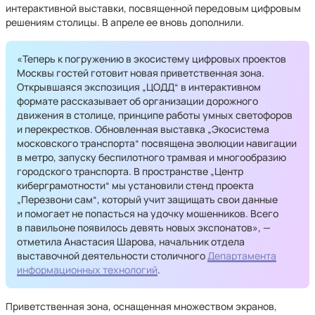
интерактивной выставки, посвященной передовым цифровым
решениям столицы. В апреле ее вновь дополнили.
«Теперь к погружению в экосистему цифровых проектов
Москвы гостей готовит новая приветственная зона.
Открывшаяся экспозиция „ЦОДД“ в интерактивном
формате рассказывает об организации дорожного
движения в столице, принципе работы умных светофоров
и перекрестков. Обновленная выставка „Экосистема
московского транспорта“ посвящена эволюции навигации
в метро, запуску беспилотного трамвая и многообразию
городского транспорта. В пространстве „Центр
киберграмотности“ мы установили стенд проекта
„Перезвони сам“, который учит защищать свои данные
и помогает не попасться на удочку мошенников. Всего
в павильоне появилось девять новых экспонатов», —
отметила Анастасия Шарова, начальник отдела
выставочной деятельности столичного
Департамента
информационных технологий
.
Приветственная зона, оснащенная множеством экранов,