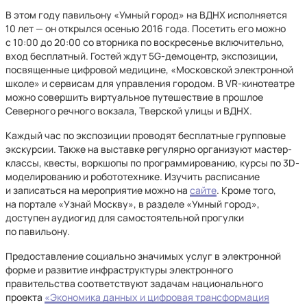
В этом году павильону «Умный город» на ВДНХ исполняется
10 лет — он открылся осенью 2016 года. Посетить его можно
с 10:00 до 20:00 со вторника по воскресенье включительно,
вход бесплатный. Гостей ждут 5G-демоцентр, экспозиции,
посвященные цифровой медицине, «Московской электронной
школе» и сервисам для управления городом. В VR-кинотеатре
можно совершить виртуальное путешествие в прошлое
Северного речного вокзала, Тверской улицы и ВДНХ.
Каждый час по экспозиции проводят бесплатные групповые
экскурсии. Также на выставке регулярно организуют мастер-
классы, квесты, воркшопы по программированию, курсы по 3D-
моделированию и робототехнике. Изучить расписание
и записаться на мероприятие можно на
сайте
. Кроме того,
на портале «Узнай Москву», в разделе «Умный город»,
доступен аудиогид для самостоятельной прогулки
по павильону.
Предоставление социально значимых услуг в электронной
форме и развитие инфраструктуры электронного
правительства соответствуют задачам национального
проекта
«Экономика данных и цифровая трансформация