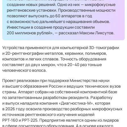
создании новых решений. Одно из них — микрофокусные
рентгеновские установки. Производственные мощности
позволяют выпускать до 60 аппаратов в год
с возможностью дальнейшего наращивания объемов.
Инвестиции в создание продукции составили
200 миллионов рублей», — рассказал Максим Ликсутов.
Устройства применяются для компьютерной 3D-томографии
и 2D-рентгенографии металлов, керамики, полимеров,
композитов и легких сплавов. Точность оборудования
составляет до двух микрон, что в 20–40 раз тоньше
человеческого волоса.
Проект реализован при поддержке Министерства науки
и высшего образования России и ведущих технических вузов
страны. Аппарат собран на собственной компонентной базе
по запатентованным разработкам резидента. Разработку
и выпуск наладила компания «Диагностика-М», которая
в 2026 году освоила производство разборных микрофокусных
источников рентгеновского излучения моделей
РРТ-160 и РРТ-225. Предприятие является одним из лидеров
в сфере досмотрового оборудования. А в основе каждого