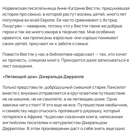
Норвежская писательница Анне-Катрине Вестли, придумавшая
истории про семью, в которой растут восемь детей, много лет
популярна во всей Европе. Ее часто сравнивают с Астрид
Линдгрен — наверное, потому что у Вестли такие же добрые
герои и так же много юмора в творчестве. Мне особенно
нравится, как прописаны взрослые: они хорошо понимают
своих детей, приучают их к заботе о семье.
Повести Вестли у нас в библиотеке нарасхват — тех, кто хочет
их прочесть, слишком много. Приходится даже записываться в
лист ожидания.
«Летающий дом» Джеральда Даррелла
Только представьте: добродушный смешной старик Ланселот
вместе с внуками отправляется в кругосветное путешествие
не на машине, не на самолете, а на летающем доме. Одна
завязка чего стоит! И это еще не все. Путешествие необычное,
и семейству надо отыскать пропавшего дядюшку, который
потерялся в Африке. Чудесная сказочная книга, написанная
английским писателем и натуралистом Джеральдом
Дарреллом. В этом произведении даст о себе знать еще одно