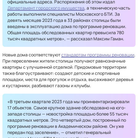
официальные адреса. Распоряжения об этом издал
Департамент городского имущества
, а техническую часть
работы выполнили специалисты Московского БТИ. За
девять месяцев 2023 года в 33 районах столицы были
введены в эксплуатацию дома по программе реновации.
Общая площадь обследованных квартир превысила 780
тысяч квадратных метров», — рассказал Максим Гаман.
Новые дома соответствуют
стандартам программы реновации
.
При переселении жители столицы получают равнозначные
квартиры с улучшенной отделкой. Придомовые территории
также благоустраивают: создают детские и спортивные
площадки, места для прогулок и отдыха, высаживают деревья
и кустарники, разбивают газоны и клумбы.
«В третьем квартале 2023 года мы проинвентаризировали
17 объектов. Самое крупное здание обследовано на юго-
западе столицы — новостройка площадью более 55 тысяч
квадратных метров. Это четвертый дом, построенный по
программе реновации в Академическом районе. Он уже
передан под заселение», — отметил генеральный