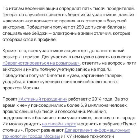
По итогам весенней акции определят пять тысяч победителей.
Генератор случайных чисел выберет их из участников, давших
максимальное количество правильных ответов в бонусной
викторине. Победители получат от 250 до тысячи баллов и
специальные бейджи — электронные знаки отличия, которые
отображаются в профиле.
Кроме того, всех участников акции ждет дополнительный
розыгрыш призов. Для участия в нем нужно нажать на кнопку
«Зарегистрироваться на розыгрыш»
, ответить на вопросы пяти
викторин и иметь полную учетную запись на mos.ru.
Победители получат билеты в музеи, картинные галереи,
усадьбы, а также сувениры с символикой электронных
проектов Москвы.
Проект
«Активный гражданин»
работает с 2014 года. За это
время к нему присоединились более 6,9 миллиона человек,
прошло свыше 6,6 тысячи голосований. Решения,
поддержанные большинством участников, реализуют в городе.
Их можно увидеть
на онлайн-карте
и оценить в рубрике «Пульс
столицы». Проект развивают
Департамент информационных
технологий города Москвы
и ГКУ «Новые технологии