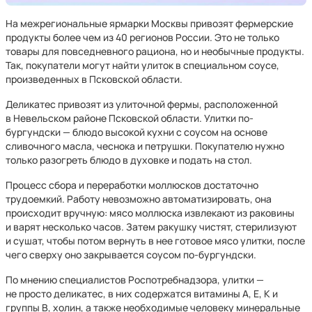
На межрегиональные ярмарки Москвы привозят фермерские
продукты более чем из 40 регионов России. Это не только
товары для повседневного рациона, но и необычные продукты.
Так, покупатели могут найти улиток в специальном соусе,
произведенных в Псковской области.
Деликатес привозят из улиточной фермы, расположенной
в Невельском районе Псковской области. Улитки по-
бургундски — блюдо высокой кухни с соусом на основе
сливочного масла, чеснока и петрушки. Покупателю нужно
только разогреть блюдо в духовке и подать на стол.
Процесс сбора и переработки моллюсков достаточно
трудоемкий. Работу невозможно автоматизировать, она
происходит вручную: мясо моллюска извлекают из раковины
и варят несколько часов. Затем ракушку чистят, стерилизуют
и сушат, чтобы потом вернуть в нее готовое мясо улитки, после
чего сверху оно закрывается соусом по-бургундски.
По мнению специалистов Роспотребнадзора, улитки —
не просто деликатес, в них содержатся витамины А, Е, К и
группы В, холин, а также необходимые человеку минеральные