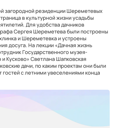
ней загородной резиденции Шереметевых
страница в культурной жизни усадьбы
ятилетий. Для удобства дачников
 графа Сергея Шереметева были построены
линка и Шереметевка и устроены
ия досуга. На лекции «Дачная жизнь
отрудник Государственного музея-
о и Кусково» Светлана Шапковская
ковские дачи, по каким проектам они были
т гостей с летними увеселениями конца