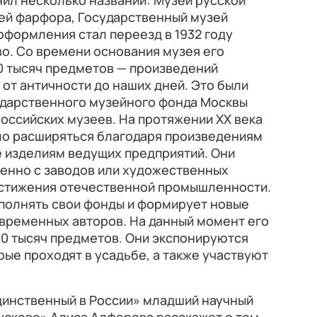
ил несколько названий: Музей русской
ей фарфора, Государственный музей
оформления стал переезд в 1932 году
о. Со времени основания музея его
0 тысяч предметов — произведений
 от античности до наших дней. Это были
ударственного музейного фонда Москвы
российских музеев. На протяжении XX века
о расширяться благодаря произведениям
е изделиям ведущих предприятий. Они
венно с заводов или художественных
остижения отечественной промышленности.
полнять свои фонды и формирует новые
овременных авторов. На данный момент его
40 тысяч предметов. Они экспонируются
рые проходят в усадьбе, а также участвуют
динственный в России» младший научный