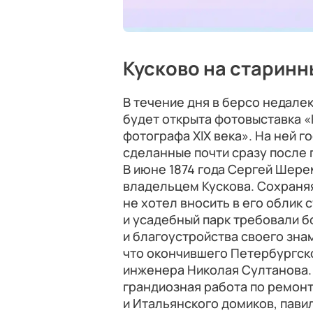
Кусково на старин
В течение дня в берсо недале
будет открыта фотовыставка «
фотографа XIX века». На ней г
сделанные почти сразу после
В июне 1874 года Сергей Шер
владельцем Кускова. Сохраняя
не хотел вносить в его облик
и усадебный парк требовали б
и благоустройства своего зна
что окончившего Петербургск
инженера Николая Султанова.
грандиозная работа по ремонт
и Итальянского домиков, пави