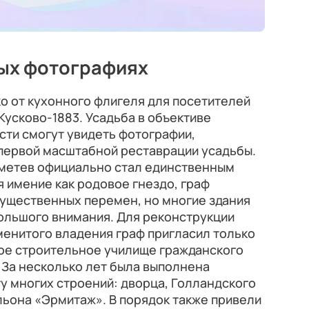
ных фотографиях
ко от кухонного флигеля для посетителей
Кусково-1883. Усадьба в объективе
ости смогут увидеть фотографии,
 первой масштабной реставрации усадьбы.
еметев официально стал единственным
 имение как родовое гнездо, граф
 существенных перемен, но многие здания
ольшого внимания. Для реконструкции
менитого владения граф пригласил только
ое строительное училище гражданского
 За несколько лет была выполнена
у многих строений: дворца, Голландского
льона «Эрмитаж». В порядок также привели