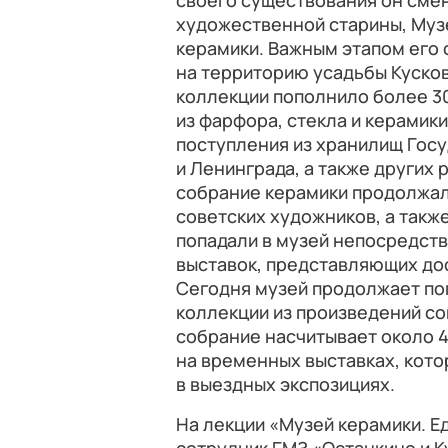
своего существования он смен
художественной старины, Муз
керамики. Важным этапом его 
на территорию усадьбы Кусков
коллекции пополнило более 3
из фарфора, стекла и керамики
поступления из хранилищ Гос
и Ленинграда, а также других 
собрание керамики продолжал
советских художников, а такж
попадали в музей непосредст
выставок, представляющих д
Сегодня музей продолжает по
коллекции из произведений с
собрание насчитывает около 
на временных выставках, кото
в выездных экспозициях.
На лекции «Музей керамики. Е