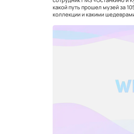
сотрудник ГМЗ «Останкино и К
какой путь прошел музей за 10
коллекции и какими шедеврами