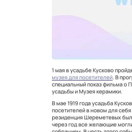
1 мая в усадьбе Кусково прой
музея для посетителей
. В пр
специальный показ фильма о П
усадьбы и Музея керамики.
В мае 1919 года усадьба Куско
посетителей в новом для себя 
резиденция Шереметевых была
через год все желающие могл
собранием. В честь этого соб