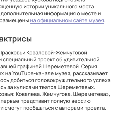
ященную истории уникального места.
и дополнительная информация о месте и
т размещены
на официальном сайте музея
.
 актрисы
 Прасковьи Ковалевой-Жемчуговой
и специальный проект об удивительной
ставшей графиней Шереметевой. Серия
х на YouTube-канале музея, рассказывает
алось добиться головокружительного успеха
ась за кулисами театра Шереметевых.
ковья: Ковалева. Жемчугова. Шереметева»,
 впервые представит полную версию
и смогут пообщаться с авторами проекта.
и