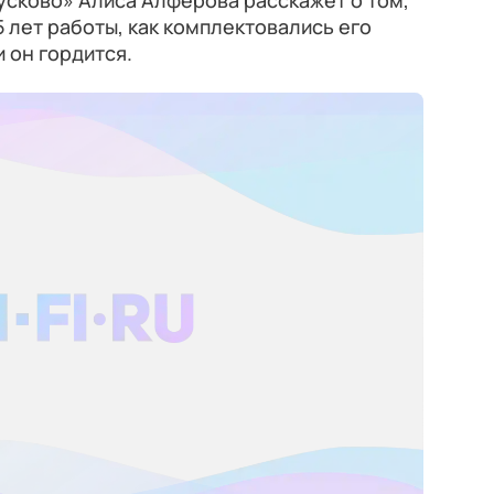
усково» Алиса Алферова расскажет о том,
5 лет работы, как комплектовались его
 он гордится.