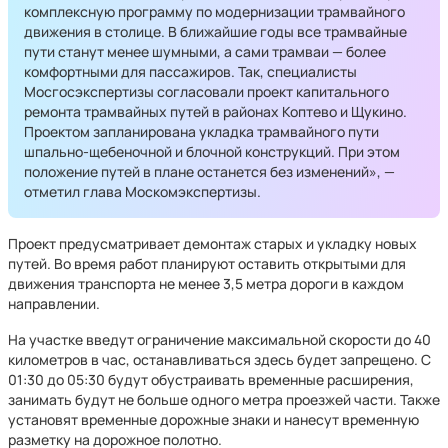
комплексную программу по модернизации трамвайного
движения в столице. В ближайшие годы все трамвайные
пути станут менее шумными, а сами трамваи — более
комфортными для пассажиров. Так, специалисты
Мосгосэкспертизы согласовали проект капитального
ремонта трамвайных путей в районах Коптево и Щукино.
Проектом запланирована укладка трамвайного пути
шпально-щебеночной и блочной конструкций. При этом
положение путей в плане останется без изменений», —
отметил глава Москомэкспертизы.
Проект предусматривает демонтаж старых и укладку новых
путей. Во время работ планируют оставить открытыми для
движения транспорта не менее 3,5 метра дороги в каждом
направлении.
На участке введут ограничение максимальной скорости до 40
километров в час, останавливаться здесь будет запрещено. С
01:30 до 05:30 будут обустраивать временные расширения,
занимать будут не больше одного метра проезжей части. Также
установят временные дорожные знаки и нанесут временную
разметку на дорожное полотно.