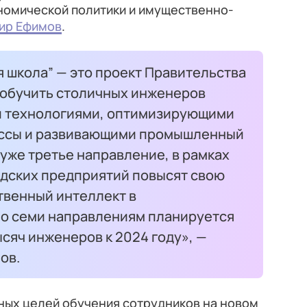
номической политики и имущественно-
ир Ефимов
.
 школа” — это проект Правительства
 обучить столичных инженеров
и технологиями, оптимизирующими
ссы и развивающими промышленный
уже третье направление, в рамках
одских предприятий повысят свою
твенный интеллект в
по семи направлениям планируется
сяч инженеров к 2024 году», —
ов.
вных целей обучения сотрудников на новом