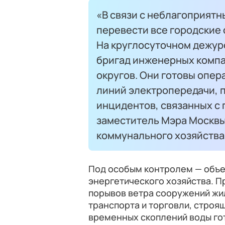
«В связи с неблагоприят
перевести все городские
На круглосуточном дежурс
бригад инженерных компа
округов. Они готовы опер
линий электропередачи, п
инцидентов, связанных с
заместитель Мэра Москвы
коммунального хозяйства
Под особым контролем — объе
энергетического хозяйства. 
порывов ветра сооружений жи
транспорта и торговли, строя
временных скоплений воды го