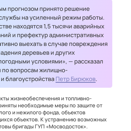
ным прогнозом принято решение
 службы на усиленный режим работы.
тве находятся 1,5 тысячи аварийных
ний и префектур административных
ативно выехать в случае повреждения
адения деревьев и других
 погодными условиями», — рассказал
 по вопросам жилищно-
 и благоустройства
Петр Бирюков
.
кты жизнеобеспечения и топливно-
Приняты необходимые меры по защите от
лого и нежилого фонда, объектов
щихся объектов. К устранению возможных
товы бригады ГУП «Мосводосток».