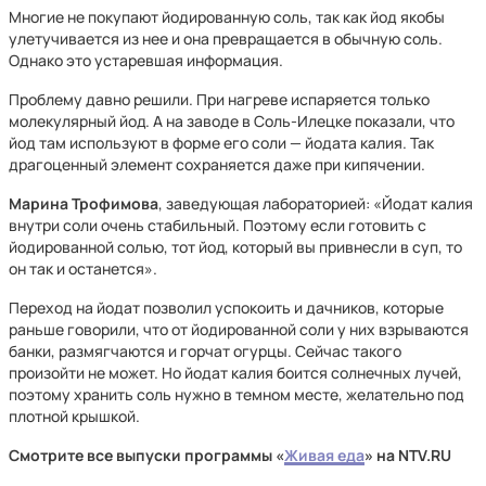
Многие не покупают йодированную соль, так как йод якобы
улетучивается из нее и она превращается в обычную соль.
Однако это устаревшая информация.
Проблему давно решили. При нагреве испаряется только
молекулярный йод. А на заводе в Соль-Илецке показали, что
йод там используют в форме его соли — йодата калия. Так
драгоценный элемент сохраняется даже при кипячении.
Марина Трофимова
, заведующая лабораторией: «Йодат калия
внутри соли очень стабильный. Поэтому если готовить с
йодированной солью, тот йод, который вы привнесли в суп, то
он так и останется».
Переход на йодат позволил успокоить и дачников, которые
раньше говорили, что от йодированной соли у них взрываются
банки, размягчаются и горчат огурцы. Сейчас такого
произойти не может. Но йодат калия боится солнечных лучей,
поэтому хранить соль нужно в темном месте, желательно под
плотной крышкой.
Смотрите все выпуски программы «
Живая еда
» на NTV.RU