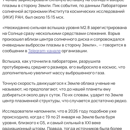
плазмы в сторону Земли. Пик события, по данным Лаборатории
солнечной астрономии Института космических исследований
(ИКИ) РАН, был около 15:15 мск.
«Неожиданно сильная вспышка уровня M2.8 зарегистрирована
на Солнце сразу несколькими средствами слежения. Взрыв
произошел вблизи центра солнечного диска и сопровождался
очевидным выбросом плазмы в сторону Земли», — говорится в
сообщении в
Telegram-канале
организации.
Вспышка, как уточнили в лаборатории, разрушила
протуберанец среднего размера, его выбросило в космос, что
дополнительно увеличит массу выброшенного газа.
Точную скорость движущегося к Земле облака ученые не
называют, но предполагают, что до нашей планеты ему
добираться около двух суток. По их словам, ударит по Земле
центр плазменной структуры, что случается достаточно редко.
Исследователи напомнили, что в 2026 году подобное уже
происходило, когда с 19 по 21 января на Земле была буря
уровня, близкого к G5, и самый сильный в XXI веке
радиационный шторм. Правда, тогда источников была более