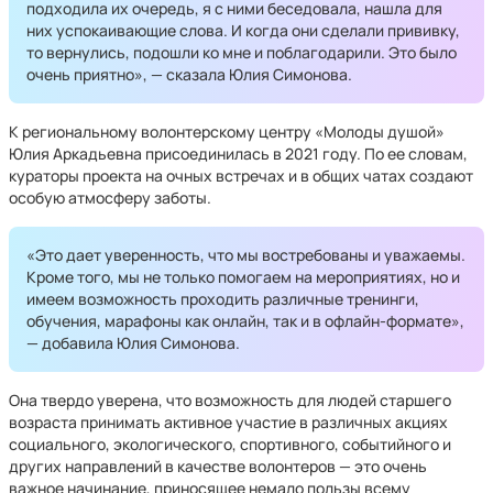
подходила их очередь, я с ними беседовала, нашла для
них успокаивающие слова. И когда они сделали прививку,
то вернулись, подошли ко мне и поблагодарили. Это было
очень приятно», — сказала Юлия Симонова.
К региональному волонтерскому центру «Молоды душой»
Юлия Аркадьевна присоединилась в 2021 году. По ее словам,
кураторы проекта на очных встречах и в общих чатах создают
особую атмосферу заботы.
«Это дает уверенность, что мы востребованы и уважаемы.
Кроме того, мы не только помогаем на мероприятиях, но и
имеем возможность проходить различные тренинги,
обучения, марафоны как онлайн, так и в офлайн-формате»,
— добавила Юлия Симонова.
Она твердо уверена, что возможность для людей старшего
возраста принимать активное участие в различных акциях
социального, экологического, спортивного, событийного и
других направлений в качестве волонтеров — это очень
важное начинание, приносящее немало пользы всему