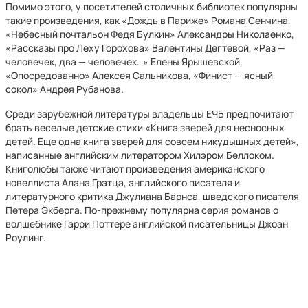
Помимо этого, у посетителей столичных библиотек популярны
такие произведения, как «Дождь в Париже» Романа Сенчина,
«Небесный почтальон Федя Булкин» Александры Николаенко,
«Рассказы про Леху Горохова» Валентины Дегтевой, «Раз —
человечек, два — человечек…» Елены Ярышевской,
«Опосредованно» Алексея Сальникова, «Финист — ясный
сокол» Андрея Рубанова.
Среди зарубежной литературы владельцы ЕЧБ предпочитают
брать веселые детские стихи «Книга зверей для несносных
детей. Еще одна книга зверей для совсем никудышных детей»,
написанные английским литератором Хилэром Беллоком.
Книголюбы также читают произведения американского
новеллиста Алана Гратца, английского писателя и
литературного критика Джулиана Барнса, шведского писателя
Петера Экберга. По-прежнему популярна серия романов о
волшебнике Гарри Поттере английской писательницы Джоан
Роулинг.