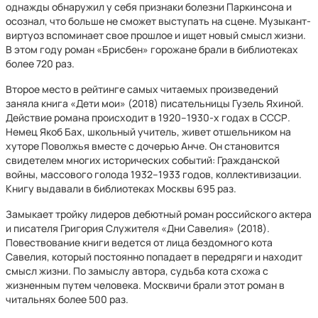
однажды обнаружил у себя признаки болезни Паркинсона и
осознал, что больше не сможет выступать на сцене. Музыкант-
виртуоз вспоминает свое прошлое и ищет новый смысл жизни.
В этом году роман «Брисбен» горожане брали в библиотеках
более 720 раз.
Второе место в рейтинге самых читаемых произведений
заняла книга «Дети мои» (2018) писательницы Гузель Яхиной.
Действие романа происходит в 1920–1930-х годах в СССР.
Немец Якоб Бах, школьный учитель, живет отшельником на
хуторе Поволжья вместе с дочерью Анче. Он становится
свидетелем многих исторических событий: Гражданской
войны, массового голода 1932–1933 годов, коллективизации.
Книгу выдавали в библиотеках Москвы 695 раз.
Замыкает тройку лидеров дебютный роман российского актера
и писателя Григория Служителя «Дни Савелия» (2018).
Повествование книги ведется от лица бездомного кота
Савелия, который постоянно попадает в передряги и находит
смысл жизни. По замыслу автора, судьба кота схожа с
жизненным путем человека. Москвичи брали этот роман в
читальнях более 500 раз.