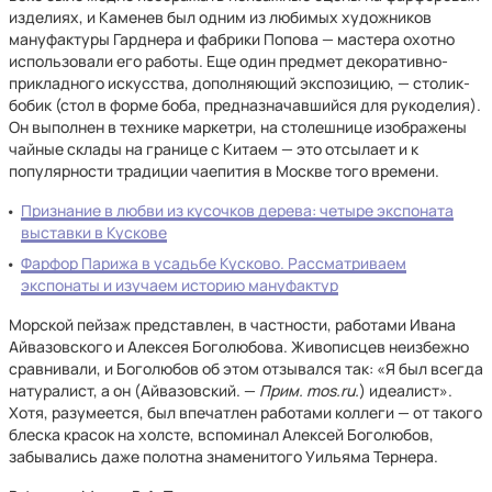
изделиях, и Каменев был одним из любимых художников
мануфактуры Гарднера и фабрики Попова — мастера охотно
использовали его работы. Еще один предмет декоративно-
прикладного искусства, дополняющий экспозицию, — столик-
бобик (стол в форме боба, предназначавшийся для рукоделия).
Он выполнен в технике маркетри, на столешнице изображены
чайные склады на границе с Китаем — это отсылает и к
популярности традиции чаепития в Москве того времени.
Признание в любви из кусочков дерева: четыре экспоната
выставки в Кускове
Фарфор Парижа в усадьбе Кусково. Рассматриваем
экспонаты и изучаем историю мануфактур
Морской пейзаж представлен, в частности, работами Ивана
Айвазовского и Алексея Боголюбова. Живописцев неизбежно
сравнивали, и Боголюбов об этом отзывался так: «Я был всегда
натуралист, а он (Айвазовский. —
Прим. mos.ru.
) идеалист».
Хотя, разумеется, был впечатлен работами коллеги — от такого
блеска красок на холсте, вспоминал Алексей Боголюбов,
забывались даже полотна знаменитого Уильяма Тернера.