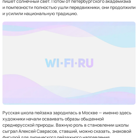
пишет солнечный свет. Потом от петербургского академизма
и помпезности полностью ушли передвижники, они продолжили
и усилили национальную традицию.
Русская школа пейзажа зародилась в Москве — именно здесь
художники начали осваивать образы обыденной
среднерусской природы. Важную роль в становлении школы
сыграл Алексей Саврасов, ставший, можно сказать, знаковой
фигурой для лирического пейзажного направления.