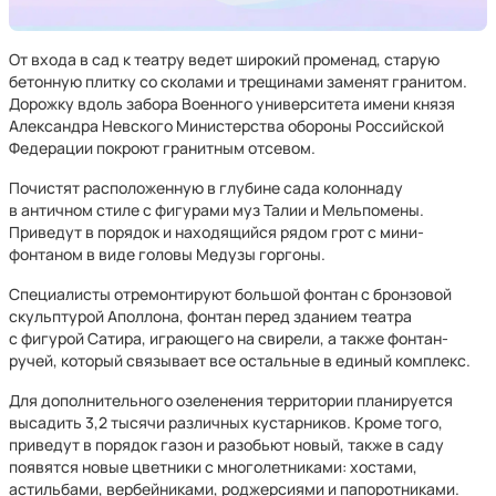
От входа в сад к театру ведет широкий променад, старую
бетонную плитку со сколами и трещинами заменят гранитом.
Дорожку вдоль забора Военного университета имени князя
Александра Невского Министерства обороны Российской
Федерации покроют гранитным отсевом.
Почистят расположенную в глубине сада колоннаду
в античном стиле с фигурами муз Талии и Мельпомены.
Приведут в порядок и находящийся рядом грот с мини-
фонтаном в виде головы Медузы горгоны.
Специалисты отремонтируют большой фонтан с бронзовой
скульптурой Аполлона, фонтан перед зданием театра
с фигурой Сатира, играющего на свирели, а также фонтан-
ручей, который связывает все остальные в единый комплекс.
Для дополнительного озеленения территории планируется
высадить 3,2 тысячи различных кустарников. Кроме того,
приведут в порядок газон и разобьют новый, также в саду
появятся новые цветники с многолетниками: хостами,
астильбами, вербейниками, роджерсиями и папоротниками.