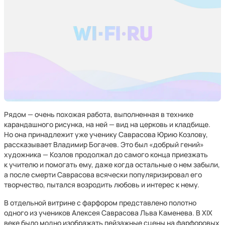
Рядом — очень похожая работа, выполненная в технике
карандашного рисунка, на ней — вид на церковь и кладбище.
Но она принадлежит уже ученику Саврасова Юрию Козлову,
рассказывает Владимир Богачев. Это был «добрый гений»
художника — Козлов продолжал до самого конца приезжать
к учителю и помогать ему, даже когда остальные о нем забыли,
а после смерти Саврасова всячески популяризировал его
творчество, пытался возродить любовь и интерес к нему.
В отдельной витрине с фарфором представлено полотно
одного из учеников Алексея Саврасова Льва Каменева. В XIX
веке было модно изображать пейзажные сцены на фарфоровых