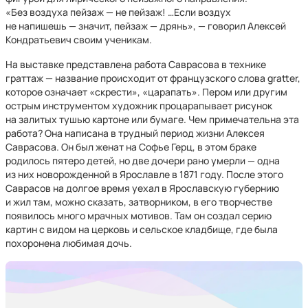
«Без воздуха пейзаж — не пейзаж! …Если воздух
не напишешь — значит, пейзаж — дрянь», — говорил Алексей
Кондратьевич своим ученикам.
На выставке представлена работа Саврасова в технике
граттаж — название происходит от французского слова gratter,
которое означает «скрести», «царапать». Пером или другим
острым инструментом художник процарапывает рисунок
на залитых тушью картоне или бумаге. Чем примечательна эта
работа? Она написана в трудный период жизни Алексея
Саврасова. Он был женат на Софье Герц, в этом браке
родилось пятеро детей, но две дочери рано умерли — одна
из них новорожденной в Ярославле в 1871 году. После этого
Саврасов на долгое время уехал в Ярославскую губернию
и жил там, можно сказать, затворником, в его творчестве
появилось много мрачных мотивов. Там он создал серию
картин с видом на церковь и сельское кладбище, где была
похоронена любимая дочь.