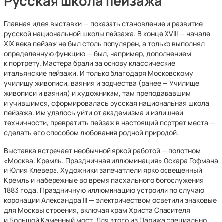
Русская школа пейзажа
Главная идея выставки — показать становление и развитие
русской национальной школы пейзажа. В конце XVIII — начале
XIX века пейзаж не был столь популярен, а только выполнял
определенную функцию — был, например, дополнением
к портрету. Мастера брали за основу классические
итальянские пейзажи. И только благодаря Московскому
училищу живописи, ваяния и зодчества (ранее — Училище
живописи и ваяния) и художникам, там преподававшим
и учившимся, сформировалась русская национальная школа
пейзажа. Им удалось уйти от академизма и излишней
техничности, превратить пейзаж в настоящий портрет места —
сделать его способом любования родной природой.
Выставка встречает необычной яркой работой — полотном
«Москва. Кремль. Праздничная иллюминация» Оскара Гофмана
и Юлия Клевера. Художники запечатлели ярко освещенный
Кремль и набережные во время пасхального богослужения
1883 года. Праздничную иллюминацию устроили по случаю
коронации Александра III — электричеством осветили знаковые
для Москвы строения, включая храм Христа Спасителя
и Большой Каменный мост. Для этого из Парижа специально