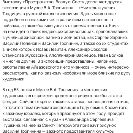
Выставку «Пространство. Воздух. Свет» дополняет другая
экспозиция в Музее В.А. Тропинина — «Учитель и ученик.
Традиция в русской школе живописи». Здесь можно еще
подробнее познакомиться с развитием национального
пейзажа, а также больше узнать о преемственности. Речь
на ней идет о таких выдающихся живописцах, преподававших
в училище живописи, ваяния и зодчества, как Сергей Зарянко,
Василий Поленов и Василий Тропинин, а также об их студентах,
в числе которых Исаак Левитан, Александр Соколов,
Станислав Жуковский, Аполлинарий Васнецов, Иван Волков
и многие другие. В экспозиции представлены, например,
работы Ивана Айвазовского и его учеников — очень интересно
рассмотреть, как по-разному изображали море близкие по духу
художники.
В год 55-летия в Музее В.А. Тропинина и московских
художников его времени продемонстрируют все богатство
фондов. Сейчас открыта также выставка, посвященная сатире,
готовится тематическая экспозиция к Году семьи. Кроме того,
к важному юбилею, который празднуют в этом году, пройдет
выставка, связанная с музами Александра Сергеевича
Пушкина. На нее из Санкт-Петербурга привезут рисунок
Василия Тропинина — важного представителя культуры