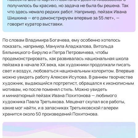
получилось бы красиво, но задача не была бы решена. Так
что здесь немало редких работ. Например, пейзаж Ивана
Шишкина — его демонстрируем впервые за 55 лет», —
говорит куратор выставки.
По словам Владимира Богачева, ему особенно хотелось
показать, например, Мануила Аладжалова, Витольда
Бялыницкого-Бирулю и Петра Петровичева, чтобы
продемонстрировать, как развивалась национальная школа
пейзажа в начале ХХ века, как художники продолжали писать
свет и воздух, любоваться национальным колоритом. Впервые
можно увидеть работу Алексея Исупова. В раннем творчестве
художник, выдающийся портретист, обращался к иконописным
мотивам, но после поменял стиль. Можно увидеть
и миниатюрный пейзаж Ивана Похитонова — любимого
художника Павла Третьякова. Меценат скупал все работы,
какие мог найти, и в запасниках Третьяковской галереи
хранится около 50 произведений Похитонова.