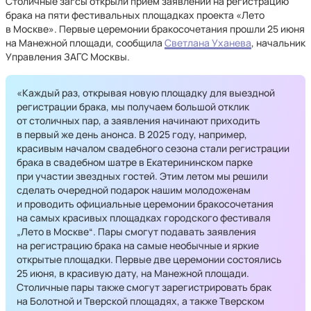
Столичные загсы открыли прием заявлений на регистрацию
брака на пяти фестивальных площадках проекта «Лето
в Москве». Первые церемонии бракосочетания прошли 25 июня
на Манежной площади, сообщила
Светлана Уханева
, начальник
Управления ЗАГС Москвы.
«Каждый раз, открывая новую площадку для выездной
регистрации брака, мы получаем большой отклик
от столичных пар, а заявления начинают приходить
в первый же день анонса. В 2025 году, например,
красивым началом свадебного сезона стали регистрации
брака в свадебном шатре в Екатерининском парке
при участии звездных гостей. Этим летом мы решили
сделать очередной подарок нашим молодоженам
и проводить официальные церемонии бракосочетания
на самых красивых площадках городского фестиваля
„Лето в Москве“. Пары смогут подавать заявления
на регистрацию брака на самые необычные и яркие
открытые площадки. Первые две церемонии состоялись
25 июня, в красивую дату, на Манежной площади.
Столичные пары также смогут зарегистрировать брак
на Болотной и Тверской площадях, а также Тверском