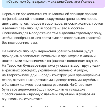
и Страстном бульварах», — сказала Светлана Уханева.
Церемонии бракосочетания на Манежной площади прошли
на фоне Красной площади в окружении тропических лесов,
цветущих лугов, прудов и водопадов, высоких холмов, гротов
и зеленых стен площадки проекта «Лето в Москве».
Специально для молодоженов там выделили отдельную зону,
чтобы новобрачные и их гости смогли насладиться красотой
без посторонних глаз.
На Болотной площади церемонии бракосочетания будут
проходить в павильоне, похожем на оранжерею с живыми
цветочными композициями на фасаде и водопадом внутри.
На Тверском бульваре пары смогут сказать друг другу «да»
в красивых ротондах, украшенных зеленью. А рядом,
на Тверской площади, — среди конструкций в оранжерейном
стиле, окруженных цветниками и декоративными клумбами
с большим количеством живых растений. На Страстном
бульваре церемонии будут проходить на площадке
с расписанными вручную лавками, клумбами и фонарями
в уникальной стилистике.