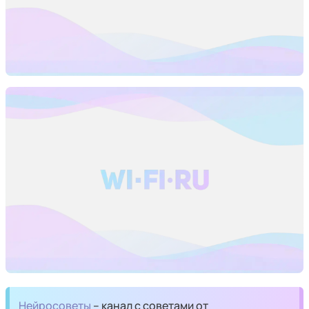
Нейросоветы
– канал с советами от