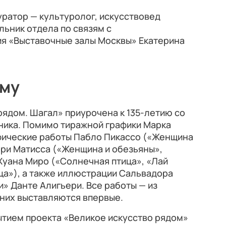
уратор — культуролог, искусствовед
льник отдела по связям с
я «Выставочные залы Москвы» Екатерина
ому
рядом. Шагал» приурочена к 135-летию со
ника. Помимо тиражной графики Марка
фические работы Пабло Пикассо («Женщина
нри Матисса («Женщина и обезьяны»,
 Хуана Миро («Солнечная птица», «Лай
ица»), а также иллюстрации Сальвадора
» Данте Алигьери. Все работы — из
 них выставляются впервые.
ытием проекта «Великое искусство рядом»