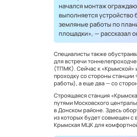
начался монтаж ограждаю
выполняется устройство б
земляные работы по план
площадки», — рассказал о
Специалисты также обустраи
для встречи тоннелепроходче
(ТПМК). Сейчас к «Крымской» 
проходку со стороны станции
работы), а еще два — со стор
Строящаяся станция «Крымск
путями Московского централь
в Донском районе. Здесь обо
из которых будет совмещен с
Крымская МЦК для комфортной