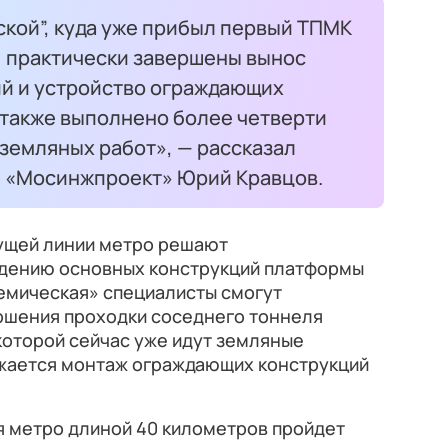
кой”, куда уже прибыл первый ТПМК
, практически завершены вынос
й и устройство ограждающих
 также выполнено более четверти
земляных работ», — рассказал
О «Мосинжпроект» Юрий Кравцов.
дущей линии метро решают
ведению основных конструкций платформы
демическая» специалисты смогут
ершения проходки соседнего тоннеля
 которой сейчас уже идут земляные
жается монтаж ограждающих конструкций
я метро длиной 40 километров пройдет