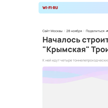
Сайт Москвы
28 ноября
Поделиться
Началось строи
"Крымская" Тро
К ней идут четыре тоннелепроходчески