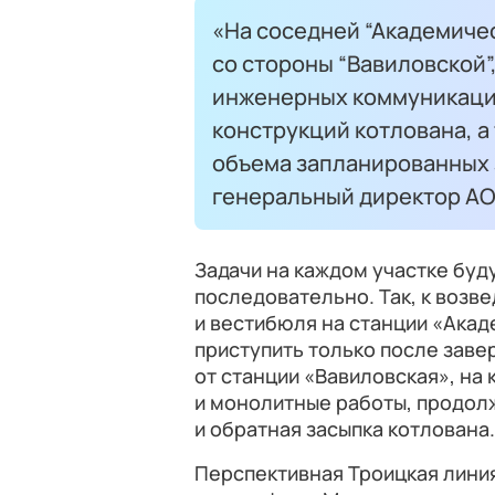
«На соседней “Академичес
со стороны “Вавиловской”
инженерных коммуникаци
конструкций котлована, а
объема запланированных 
генеральный директор А
Задачи на каждом участке бу
последовательно. Так, к воз
и вестибюля на станции «Ака
приступить только после зав
от станции «Вавиловская», на
и монолитные работы, продол
и обратная засыпка котлована.
Перспективная Троицкая лини