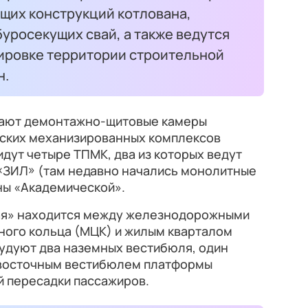
щих конструкций котлована,
уросекущих свай, а также ведутся
ировке территории строительной
н.
вают демонтажно-щитовые камеры
ских механизированных комплексов
идут четыре ТПМК, два из которых ведут
 «ЗИЛ» (там недавно начались монолитные
оны «Академической».
ая» находится между железнодорожными
ного кольца (МЦК) и жилым кварталом
рудуют два наземных вестибюля, один
 восточным вестибюлем платформы
 пересадки пассажиров.