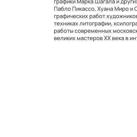
графики Марка Шагала и други
Пабло Пикассо, Хуана Миро и 
графических работ художнико
техниках литографии, ксилогр
работы современных московск
великих мастеров ХХ века в и