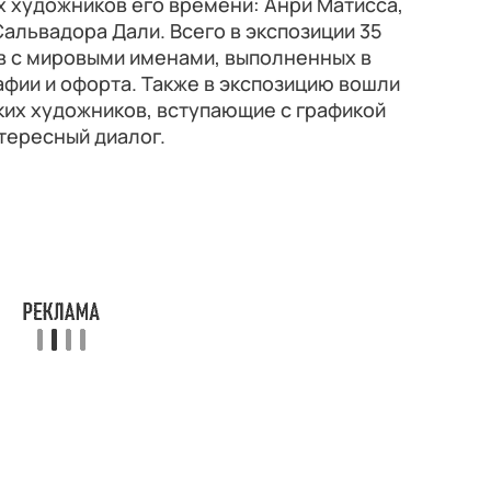
х художников его времени: Анри Матисса,
Сальвадора Дали. Всего в экспозиции 35
в с мировыми именами, выполненных в
афии и офорта. Также в экспозицию вошли
их художников, вступающие с графикой
нтересный диалог.