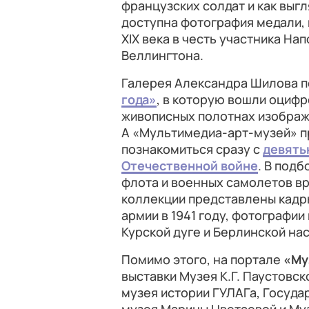
французских солдат и как выгл
доступна фотография медали,
XIX века в честь участника Н
Веллингтона.
Галерея Александра Шилова 
года»
, в которую вошли оциф
живописных полотнах изображ
А «Мультимедиа-арт-музей» п
познакомиться сразу с
девять
Отечественной войне
. В под
флота и военных самолетов вр
коллекции представлены кадр
армии в 1941 году, фотографи
Курской дуге и Берлинской на
Помимо этого, на портале
«Му
выставки Музея К.Г. Паустовск
музея истории ГУЛАГа, Госуда