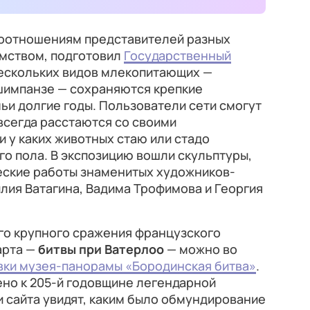
моотношениям представителей разных
омством, подготовил
Государственный
нескольких видов млекопитающих —
 шимпанзе — сохраняются крепкие
ьи долгие годы. Пользователи сети смогут
авсегда расстаются со своими
 у каких животных стаю или стадо
о пола. В экспозицию вошли скульптуры,
еские работы знаменитых художников-
илия Ватагина, Вадима Трофимова и Георгия
го крупного сражения французского
арта —
битвы при Ватерлоо
— можно во
вки музея-панорамы «Бородинская битва»
.
ено к 205-й годовщине легендарной
 сайта увидят, каким было обмундирование