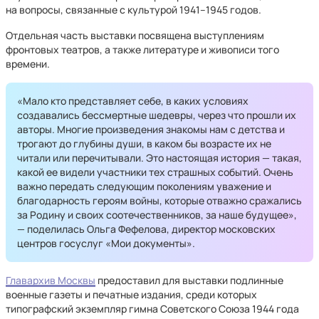
на вопросы, связанные с культурой 1941–1945 годов.
Отдельная часть выставки посвящена выступлениям
фронтовых театров, а также литературе и живописи того
времени.
«Мало кто представляет себе, в каких условиях
создавались бессмертные шедевры, через что прошли их
авторы. Многие произведения знакомы нам с детства и
трогают до глубины души, в каком бы возрасте их не
читали или перечитывали. Это настоящая история — такая,
какой ее видели участники тех страшных событий. Очень
важно передать следующим поколениям уважение и
благодарность героям войны, которые отважно сражались
за Родину и своих соотечественников, за наше будущее»,
— поделилась Ольга Фефелова, директор московских
центров госуслуг «Мои документы».
Главархив Москвы
предоставил для выставки подлинные
военные газеты и печатные издания, среди которых
типографский экземпляр гимна Советского Союза 1944 года