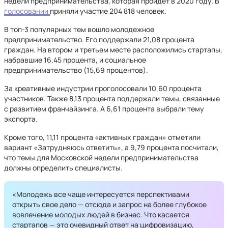
недели предпринимательства, которая пройдет в 2020 году. В
голосовании
приняли участие 204 818 человек.
В топ-3 популярных тем вошло молодежное
предпринимательство. Его поддержали 21,08 процента
граждан. На втором и третьем месте расположились стартапы,
набравшие 16,45 процента, и социальное
предпринимательство (15,69 процентов).
За креативные индустрии проголосовали 10,60 процента
участников. Также 8,13 процента поддержали темы, связанные
с развитием франчайзинга. А 6,61 процента выбрали тему
экспорта.
Кроме того, 11,11 процента «активных граждан» отметили
вариант «Затрудняюсь ответить», а 9,79 процента посчитали,
что темы для Московской недели предпринимательства
должны определить специалисты.
«Молодежь все чаще интересуется перспективами
открыть свое дело — отсюда и запрос на более глубокое
вовлечение молодых людей в бизнес. Что касается
стартапов — это очевидный ответ на цифровизацию,