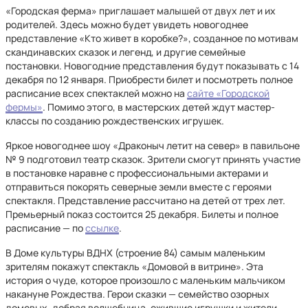
«Городская ферма» приглашает малышей от двух лет и их
родителей. Здесь можно будет увидеть новогоднее
представление «Кто живет в коробке?», созданное по мотивам
скандинавских сказок и легенд, и другие семейные
постановки. Новогодние представления будут показывать с 14
декабря по 12 января. Приобрести билет и посмотреть полное
расписание всех спектаклей можно на
сайте «Городской
фермы»
. Помимо этого, в мастерских детей ждут мастер-
классы по созданию рождественских игрушек.
Яркое новогоднее шоу «Драконыч летит на север» в павильоне
№ 9 подготовил театр сказок. Зрители смогут принять участие
в постановке наравне с профессиональными актерами и
отправиться покорять северные земли вместе с героями
спектакля. Представление рассчитано на детей от трех лет.
Премьерный показ состоится 25 декабря. Билеты и полное
расписание — по
ссылке
.
В Доме культуры ВДНХ (строение 84) самым маленьким
зрителям покажут спектакль «Домовой в витрине». Эта
история о чуде, которое произошло с маленьким мальчиком
накануне Рождества. Герои сказки — семейство озорных
домовых, добрая волшебница, ожившие игрушки и жители