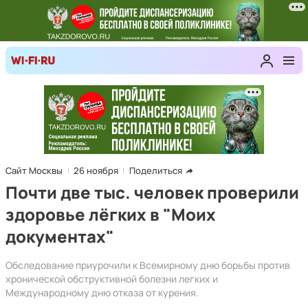
Сайт Москвы
26 ноября
Поделиться
Почти две тыс. человек проверили
здоровье лёгких в "Моих
документах"
Обследование приурочили к Всемирному дню борьбы против
хронической обструктивной болезни легких и
Международному дню отказа от курения.