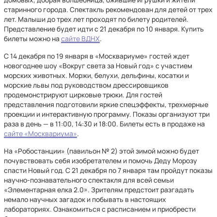
старинного города. Спектакль рекомендован для детей от трех
лет. Малыши до трех лет проходят по билету родителей.
Представление будет идти с 21 декабря по 10 января. Купить
билеты можно на
сайте ВДНХ
.
С 14 декабря по 19 января в «Москвариуме» гостей ждет
новогоднее шоу «Вокруг света за Новый год» с участием
морских животных. Моржи, белухи, дельфины, косатки и
морские львы под руководством дрессировщиков
продемонстрируют цирковые трюки. Для гостей
представления подготовили яркие спецэффекты, трехмерные
проекции и интерактивную программу. Показы организуют три
раза в день — в 11:00, 14:30 и 18:00. Билеты есть в продаже на
сайте «Москвариума»
.
На «Робостанции» (павильон № 2) этой зимой можно будет
почувствовать себя изобретателем и помочь Деду Морозу
спасти Новый год. С 21 декабря по 7 января там пройдут показы
научно-познавательного спектакля для всей семьи
«Элементарная елка 2.0». Зрителям предстоит разгадать
немало научных загадок и побывать в настоящих
лабораториях. Ознакомиться с расписанием и приобрести