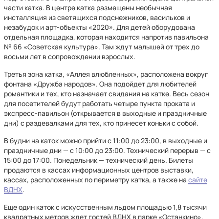
части катка. В центре катка размещены необычная
инсталляция из светящихся подснежников, васильков и
незабудок и арт-объекты «2020». Для детей оборудована
отдельная площадка, которая находится напротив павильона
№ 66 «Советская культура». Там ждут малышей от трех до
восьми лет в сопровождении взрослых.
Третья зона катка, «Аллея влюбленных», расположена вокруг
фонтана «Дружба народов». Она подойдет для любителей
романтики и тех, кто назначает свидания на катке. Весь сезон
для посетителей будут работать четыре пункта проката и
экспресс-павильон (открывается в выходные и праздничные
дни) с раздевалками для тех, кто принесет коньки с собой.
В будни на каток можно прийти с 11:00 до 23:00, в выходные и
праздничные дни — с 10:00 до 23:00. Технический перерыв — с
15:00 до 17:00. Понедельник — технический день. Билеты
продаются в кассах информационных центров выставки,
кассах, расположенных по периметру катка, а также на
сайте
ВДНХ
.
Еще один каток с искусственным льдом площадью 1,8 тысячи
квадратных метров ждет гостей ВДНХ в парке «Останкино».