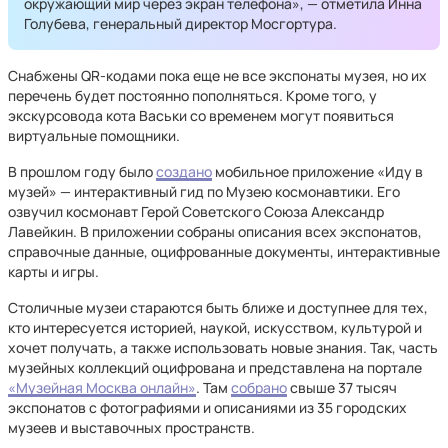
окружающий мир через экран телефона», — отметила Инна
Голубева, генеральный директор Мосгортура.
Снабжены QR-кодами пока еще не все экспонаты музея, но их
перечень будет постоянно пополняться. Кроме того, у
экскурсовода кота Васьки со временем могут появиться
виртуальные помощники.
В прошлом году было
создано
мобильное приложение «Иду в
музей» — интерактивный гид по Музею космонавтики. Его
озвучил космонавт Герой Советского Союза Александр
Лавейкин. В приложении собраны описания всех экспонатов,
справочные данные, оцифрованные документы, интерактивные
карты и игры.
Столичные музеи стараются быть ближе и доступнее для тех,
кто интересуется историей, наукой, искусством, культурой и
хочет получать, а также использовать новые знания. Так, часть
музейных коллекций оцифрована и представлена на портале
«Музейная Москва онлайн»
. Там
собрано
свыше 37 тысяч
экспонатов с фотографиями и описаниями из 35 городских
музеев и выставочных пространств.