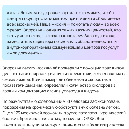
«Мы заботимся о здоровье горожан, стремимся, чтобы
центры госуслуг стали местом притяжения и объединения
всех москвичей. Наша миссия — помогать людям во всех
сферах. Здоровье – одна из самых важных ценностей, что
есть у человека», — сказала Анастасия Загородникова,
заместитель директора по связям с общественностью и
внутрикорпоративным коммуникациям центров госуслуг
«Мои документы».
Здоровье легких москвичей проверяли с помощью трех видов
диагностики: спирометрии, пульсоксиметрии, исследования на
смокелайзере. Врачи измеряли объемные и скоростные
показатели дыхания, определяли количество кислорода в
крови и концентрацию оксида углерода в выдохе.
По результатам обследований у 81 человека зафиксированы
подозрения на хроническую обструктивную болезнь легких.
Еще у 173 москвичей возможны другие патологии: хронический
бронхит, бронхиальная астма, тонзиллит, ОРВИ. Все
посетители получили консультацию врача и были направлены