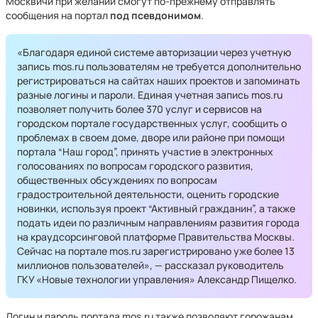
Москвичи при желании смогут по-прежнему отправлять
сообщения на портал
под псевдонимом
.
«Благодаря единой системе авторизации через учетную
запись mos.ru пользователям не требуется дополнительно
регистрироваться на сайтах наших проектов и запоминать
разные логины и пароли. Единая учетная запись mos.ru
позволяет получить более 370 услуг и сервисов на
городском портале государственных услуг, сообщить о
проблемах в своем доме, дворе или районе при помощи
портала “Наш город”, принять участие в электронных
голосованиях по вопросам городского развития,
общественных обсуждениях по вопросам
градостроительной деятельности, оценить городские
новинки, используя проект “Активный гражданин”, а также
подать идеи по различным направлениям развития города
на краудсорсинговой платформе Правительства Москвы.
Сейчас на портале mos.ru зарегистрировано уже более 13
миллионов пользователей», — рассказал руководитель
ГКУ «Новые технологии управления» Александр Пищелко.
Логин и пароль портала mos.ru также позволяют горожанам