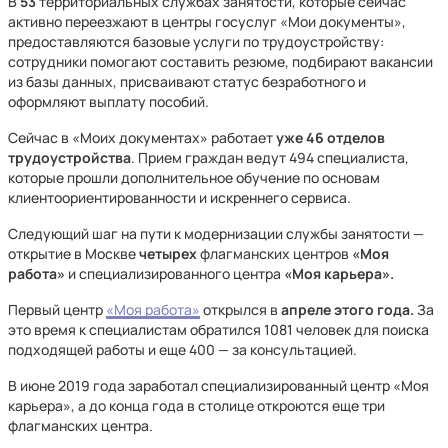
В
53
территориальных службах занятости, которые сейчас
активно переезжают в центры госуслуг «Мои документы»,
предоставляются базовые услуги по трудоустройству:
сотрудники помогают составить резюме, подбирают вакансии
из базы данных, присваивают статус безработного и
оформляют выплату пособий.
Сейчас в «Моих документах» работает
уже 46 отделов
трудоустройства
. Прием граждан ведут 494 специалиста,
которые прошли дополнительное обучение по основам
клиентоориентированности и искреннего сервиса.
Следующий шаг на пути к модернизации службы занятости —
открытие в Москве
четырех
флагманских центров
«Моя
работа»
и специализированного центра
«Моя карьера».
Первый центр
«Моя работа»
открылся в
апреле этого года.
За
это время к специалистам обратился 1081 человек для поиска
подходящей работы и еще 400 — за консультацией.
В июне 2019 года заработал специализированный центр «Моя
карьера», а до конца года в столице откроются еще три
флагманских центра.