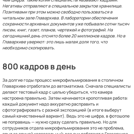
Негативы отправляют в специальное закрытое хранилище.
Позитивами при этом можно свободно пользоваться в
читальном зале Главархива. В лаборатории обеспечения
сохранности архивных документов уже побывали сотни тысяч
писем, книг, газет, планов, чертежей и фотографий. На
сегодняшний день отснято более 20 миллионов кадров. Но в
Главархиве уверяют: это лишь малая доля того, что
необходимо скопировать.
800 кадров в день
За долгие годы процесс микрофильмирования в столичном
Главархиве отработали до автоматизма. Сначала специалисты
делают тестовый кадр с целью убедиться, что камера
настроена правильно. Затем начинается кропотливая работа:
каждый документ надо аккуратно расправить и
сфотографировать с разной экспозицией (в итоге выберут
самый качественный вариант). Ведь это не цифра, в фотошопе
не поправишь — нужно сразу сделать правильно. Но для
сотрудников отдела микрофильмирования это не проблема,
опыт за спиной колоссальный: все они работают в Главархиве