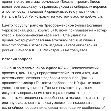
принять участие в мастер-классе «Таежная тропа». Здесь
волонтеры расскажут о правилах ухода за сибирским деревом,
а после посадят кедровый орешек вместе с участниками.
Начало в 12:00. Регистрация на мастер-класс не требуется.
Центр госуслуг района Преображенское
(улица Большая
Черкизовская, дом 5, корпус 8) 18 июня приглашает на мастер-
класс «Преображенская керамика». Специалисты
продемонстрируют различные техники лепки из глины и
помогут гостям изготовить изделия из керамики своими
руками. Начало в 16:00. Регистрация не требуется.
История вопроса
19 июня во флагманском офисе ЮЗАО
(Новоясеневский
проспект, дом 1) ждут представителей бизнеса и тех, чья
деятельность связана с подбором персонала. Для них
проведут семинар «Тонкости подбора, или HR-фишки поиска
успешных сотрудников». Тренинг поможет научиться
искусству определения характера кандидата, правильно
выявлять мотивационные особенности желающего занять ту
или иную должность, а также умению прогнозировать
дальнейшее поведение человека на основании особенностей