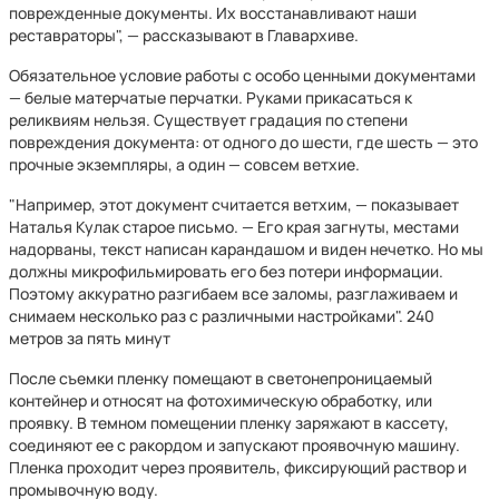
поврежденные документы. Их восстанавливают наши
реставраторы", — рассказывают в Главархиве.
Обязательное условие работы с особо ценными документами
— белые матерчатые перчатки. Руками прикасаться к
реликвиям нельзя. Существует градация по степени
повреждения документа: от одного до шести, где шесть — это
прочные экземпляры, а один — совсем ветхие.
"Например, этот документ считается ветхим, — показывает
Наталья Кулак старое письмо. — Его края загнуты, местами
надорваны, текст написан карандашом и виден нечетко. Но мы
должны микрофильмировать его без потери информации.
Поэтому аккуратно разгибаем все заломы, разглаживаем и
снимаем несколько раз с различными настройками". 240
метров за пять минут
После съемки пленку помещают в светонепроницаемый
контейнер и относят на фотохимическую обработку, или
проявку. В темном помещении пленку заряжают в кассету,
соединяют ее с ракордом и запускают проявочную машину.
Пленка проходит через проявитель, фиксирующий раствор и
промывочную воду.