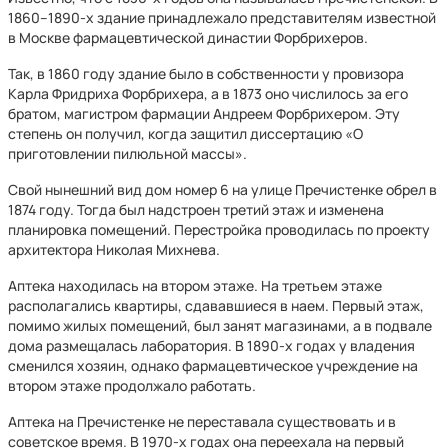
1860–1890-х здание принадлежало представителям известной
в Москве фармацевтической династии Форбрихеров.
Так, в 1860 году здание было в собственности у провизора
Карла Фридриха Форбрихера, а в 1873 оно числилось за его
братом, магистром фармации Андреем Форбрихером. Эту
степень он получил, когда защитил диссертацию «О
приготовлении пилюльной массы».
Свой нынешний вид дом номер 6 на улице Пречистенке обрел в
1874 году. Тогда был надстроен третий этаж и изменена
планировка помещений. Перестройка проводилась по проекту
архитектора Николая Михнева.
Аптека находилась на втором этаже. На третьем этаже
располагались квартиры, сдававшиеся в наем. Первый этаж,
помимо жилых помещений, был занят магазинами, а в подвале
дома размещалась лаборатория. В 1890-х годах у владения
сменился хозяин, однако фармацевтическое учреждение на
втором этаже продолжало работать.
Аптека на Пречистенке не переставала существовать и в
советское время. В 1970-х годах она переехала на первый