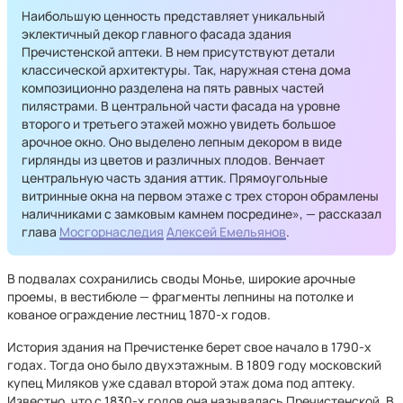
Наибольшую ценность представляет уникальный
эклектичный декор главного фасада здания
Пречистенской аптеки. В нем присутствуют детали
классической архитектуры. Так, наружная стена дома
композиционно разделена на пять равных частей
пилястрами. В центральной части фасада на уровне
второго и третьего этажей можно увидеть большое
арочное окно. Оно выделено лепным декором в виде
гирлянды из цветов и различных плодов. Венчает
центральную часть здания аттик. Прямоугольные
витринные окна на первом этаже с трех сторон обрамлены
наличниками с замковым камнем посредине», — рассказал
глава
Мосгорнаследия
Алексей Емельянов
.
В подвалах сохранились своды Монье, широкие арочные
проемы, в вестибюле — фрагменты лепнины на потолке и
кованое ограждение лестниц 1870-х годов.
История здания на Пречистенке берет свое начало в 1790-х
годах. Тогда оно было двухэтажным. В 1809 году московский
купец Миляков уже сдавал второй этаж дома под аптеку.
Известно, что с 1830-х годов она называлась Пречистенской. В