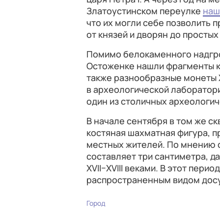
Златоустинском переулке
наш
что их могли себе позволить 
от князей и дворян до простых
Помимо белокаменного надгроб
Остоженке нашли фрагменты ке
также разнообразные монеты X
в археологической лаборатори
один из столичных археологич
В начале сентября в том же с
костяная шахматная фигура, п
местных жителей. По мнению с
составляет три сантиметра, 
XVII–XVIII веками. В этот пери
распространенным видом досу
Город