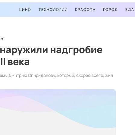
КИНО
ТЕХНОЛОГИИ
КРАСОТА
ГОРОД
ЕДА
бнаружили надгробие
II века
му Дмитрию Спиридонову, который, скорее всего, жил