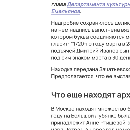
глава
Департамента культурн
Емельянов
.
Надгробие сохранилось целик
на нем надпись выполнена вяз
котором буквы соединяются м
гласит: "1720-го году марта в
подъячей Дмитрий Иванов сын 
под сим знаком марта в 30 день
Находка передана Зачатьевск
Предполагается, что ее выстав
Что еще находят ар
В Москве находят множество б
году на Большой Лубянке был
принадлежит Анне Ртищевой, 
царя Петра I. А через год на 