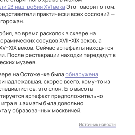
ли 23 надгробия XVI века
Это говорит о том,
представители практически всех сословий —
 горожан.
ия, во время раскопок в сквере на
рамических сосудов XVII–XIX веков, а
V–XIX веков. Сейчас артефакты находятся
и. После реставрации находки передадут в
еских музеев.
квере на Остоженке была
обнаружена
ринадлежавшая, скорее всего, кому-то из
пециалистов, это слон. Его высота
датируется артефакт предположительно
од игра в шахматы была довольно
га у образованных москвичей.
Источник новости