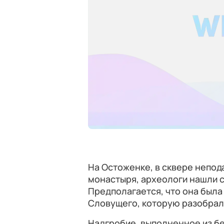
На Остоженке, в сквере непод
монастыря, археологи нашли 
Предполагается, что она была
Словущего, которую разобрали
Надгробие, выполненное из бе