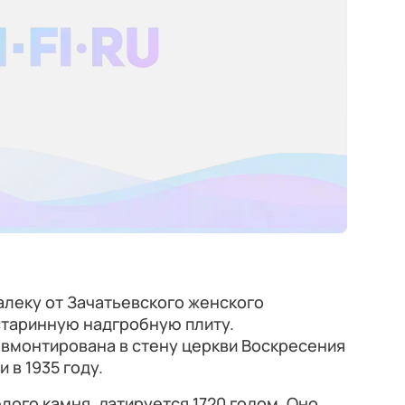
алеку от Зачатьевского женского
старинную надгробную плиту.
 вмонтирована в стену церкви Воскресения
 в 1935 году.
лого камня, датируется 1720 годом. Оно