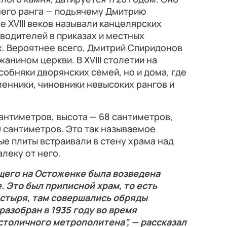
его ранга — подьячему Дмитрию
ле XVIII веков называли канцелярских
водителей в приказах и местных
. Вероятнее всего, Дмитрий Спиридонов
анином церкви. В XVIII столетии на
собняки дворянских семей, но и дома, где
енники, чиновники невысоких рангов и
антиметров, высота — 68 сантиметров,
 сантиметров. Это так называемое
е плиты встраивали в стену храма над
леку от него.
щего на Остоженке была возведена
. Это был приписной храм, то есть
стыря, там совершались обряды
разобран в 1935 году во время
столичного метрополитена", — рассказал