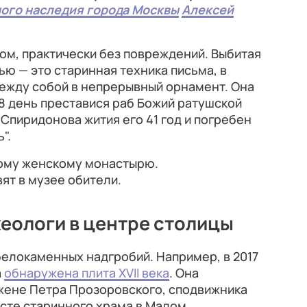
ого наследия города Москвы
Алексей
ом, практически без повреждений. Выбитая
ью — это старинная техника письма, в
ежду собой в непрерывный орнамент. Она
 28 день преставися раб Божий ратушской
Спиридонова жития его 41 год и погребен
".
ому женскому монастырю.
ят в музее обители.
хеологи в центре столицы
елокаменных надгробий. Например, в 2017
а
обнаружена плита XVII века
. Она
жене Петра Прозоровского, сподвижника
месте старинного храма в Малом