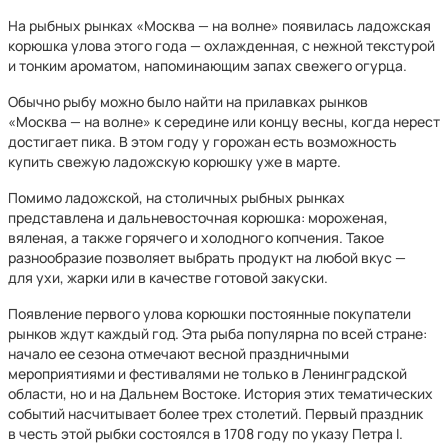
На рыбных рынках «Москва — на волне» появилась ладожская
корюшка улова этого года — охлажденная, с нежной текстурой
и тонким ароматом, напоминающим запах свежего огурца.
Обычно рыбу можно было найти на прилавках рынков
«Москва — на волне» к середине или концу весны, когда нерест
достигает пика. В этом году у горожан есть возможность
купить свежую ладожскую корюшку уже в марте.
Помимо ладожской, на столичных рыбных рынках
представлена и дальневосточная корюшка: мороженая,
вяленая, а также горячего и холодного копчения. Такое
разнообразие позволяет выбрать продукт на любой вкус —
для ухи, жарки или в качестве готовой закуски.
Появление первого улова корюшки постоянные покупатели
рынков ждут каждый год. Эта рыба популярна по всей стране:
начало ее сезона отмечают весной праздничными
мероприятиями и фестивалями не только в Ленинградской
области, но и на Дальнем Востоке. История этих тематических
событий насчитывает более трех столетий. Первый праздник
в честь этой рыбки состоялся в 1708 году по указу Петра I.