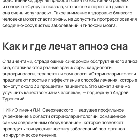
родственники, другие приходят сами по настоянию родных
и говорят: «Супруга сказала, что во сне я перестал дышать,
она очень испугалась». Такое внимание к здоровью близкого
человека может спасти жизнь, не допустить прогрессирования
сердечно-сосудистых заболеваний и гипоксии мозга.
Как и где лечат апноэ сна
С пациентами, страдающими синдромом обструктивного апноэ
сна, сталкиваются разные врачи: лоры, кардиологи,
эндокринологи, терапевты и сомнологи. «Оториноларингологи
предлагают простые и эффективные способы лечения, которые
помогут около 30 процентам пациентов. Это может значимо
улучшить качество жизни человека», — подчеркнул Андрей
Туровский.
НИКИО имени Л.И. Свержевского — ведущее профильное
учреждение в области оториноларингологии, оснащенное
самым современным оборудованием, которое позволяет
проводить точную диагностику заболеваний лор-органов
и хирургическое лечение.