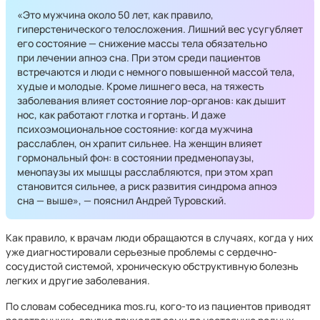
«Это мужчина около 50 лет, как правило,
гиперстенического телосложения. Лишний вес усугубляет
его состояние — снижение массы тела обязательно
при лечении апноэ сна. При этом среди пациентов
встречаются и люди с немного повышенной массой тела,
худые и молодые. Кроме лишнего веса, на тяжесть
заболевания влияет состояние лор-органов: как дышит
нос, как работают глотка и гортань. И даже
психоэмоциональное состояние: когда мужчина
расслаблен, он храпит сильнее. На женщин влияет
гормональный фон: в состоянии предменопаузы,
менопаузы их мышцы расслабляются, при этом храп
становится сильнее, а риск развития синдрома апноэ
сна — выше», — пояснил Андрей Туровский.
Как правило, к врачам люди обращаются в случаях, когда у них
уже диагностировали серьезные проблемы с сердечно-
сосудистой системой, хроническую обструктивную болезнь
легких и другие заболевания.
По словам собеседника mos.ru, кого-то из пациентов приводят