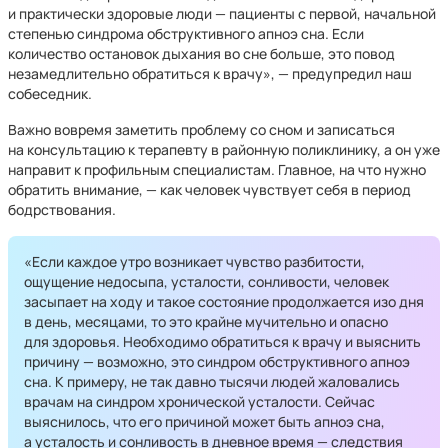
и практически здоровые люди — пациенты с первой, начальной
степенью синдрома обструктивного апноэ сна. Если
количество остановок дыхания во сне больше, это повод
незамедлительно обратиться к врачу», — предупредил наш
собеседник.
Важно вовремя заметить проблему со сном и записаться
на консультацию к терапевту в районную поликлинику, а он уже
направит к профильным специалистам. Главное, на что нужно
обратить внимание, — как человек чувствует себя в период
бодрствования.
«Если каждое утро возникает чувство разбитости,
ощущение недосыпа, усталости, сонливости, человек
засыпает на ходу и такое состояние продолжается изо дня
в день, месяцами, то это крайне мучительно и опасно
для здоровья. Необходимо обратиться к врачу и выяснить
причину — возможно, это синдром обструктивного апноэ
сна. К примеру, не так давно тысячи людей жаловались
врачам на синдром хронической усталости. Сейчас
выяснилось, что его причиной может быть апноэ сна,
а усталость и сонливость в дневное время — следствия