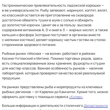
Гастрономическая привлекательность ладожской корюшки —
в ее универсальности. Рыбу запекают, маринуют, коптят, вялят,
но классикой остается ее приготовление на сковороде:
достаточно обвалять тушки в муке с солью и обжарить
до золотистой корочки. Ценят ее и за пользу: высокое
содержание витаминов А, D и омега-3 — жирных кислот, а также
кальция и фосфора (которые поступают в организм вместе
с мелкими костями) делает корюшку частым гостем на столах
сторонников здорового питания.
Рыбные рынки «Москва — на волне» работают в районах
Косино-Ухтомский и Митино. Помимо торговых рядов, здесь
есть специализированные зоны хранения, фудкорты и студии
для мастер-классов. Важная особенность рынков — наличие
лабораторий, которые проверяют качество всей реализуемой
продукции.
На рынках представлены рыба и морепродукты из ключевых
рыбных регионов — от Карелии до Камчатки. Кроме того, можно
оформить доставку с помощью сервиса
«Купер»
.
Больше информации о деятельности столичного
Департамента