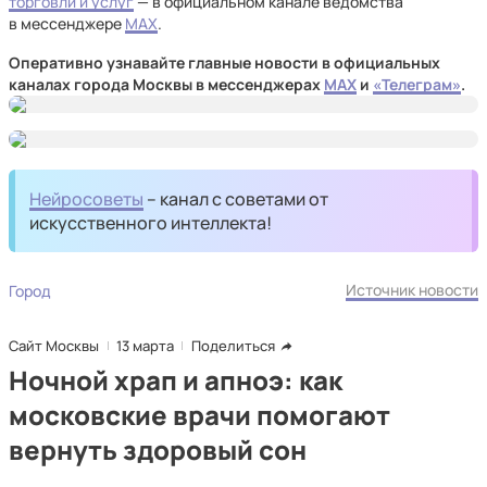
торговли и услуг
— в официальном канале ведомства
в мессенджере
MAX
.
Оперативно узнавайте главные новости в официальных
каналах города Москвы в мессенджерах
MAX
и
«Телеграм»
.
Нейросоветы
– канал с советами от
искусственного интеллекта!
Источник новости
Город
Сайт Москвы
13 марта
Поделиться
Ночной храп и апноэ: как
московские врачи помогают
вернуть здоровый сон