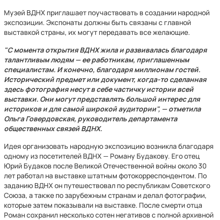
Музей ВДНХ приглашает поучаствовать в создании народной
экспозиции. Экспонаты должны быть связаны с главной
выставкой страны, их могут передавать все желающие.
"С момента открытия ВДНХ жила и развивалась благодаря
талантливым людям — ее работникам, приглашенным
специалистам. И конечно, благодаря миллионам гостей.
Исторический предмет или документ, когда-то сделанная
здесь фотография несут в себе частичку истории всей
выставки. Они могут представлять большой интерес для
историков и для самой широкой аудитории", — отметила
Ольга Говердовская, руководитель департамента
общественных связей ВДНХ.
Идея организовать народную экспозицию возникла благодаря
одному из посетителей ВДНХ — Роману Будакову. Его отец
Юрий Будаков после Великой Отечественной войны около 30
лет работал на выставке штатным фотокорреспондентом. По
заданию ВДНХ он путешествовал по республикам Советского
Союза, а также по зарубежным странам и делал фотографии,
которые затем показывали на выставке. После смерти отца
Роман сохранил несколько сотен негативов с полной архивной