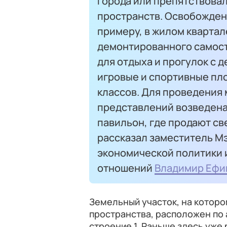
города или препятствова
пространств. Освобожден
примеру, в жилом квартал
демонтированного самост
для отдыха и прогулок с 
игровые и спортивные пло
классов. Для проведения
представлений возведена
павильон, где продают с
рассказал заместитель М
экономической политики
отношений
Владимир Ефи
Земельный участок, на котор
пространства, расположен по 
строение 1. Раньше здесь уже