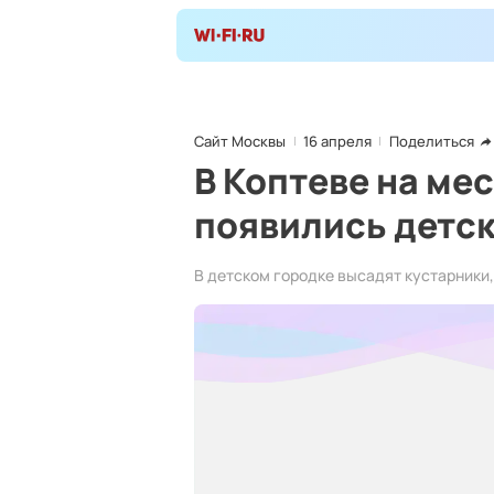
Сайт Москвы
16 апреля
Поделиться
В Коптеве на ме
появились детск
В детском городке высадят кустарники,