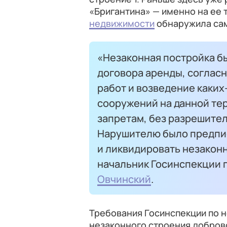
«Бригантина» — именно на ее
недвижимости
обнаружила са
«Незаконная постройка б
договора аренды, соглас
работ и возведение каких
сооружений на данной те
запретам, без разрешите
Нарушителю было предпи
и ликвидировать незаконн
начальник Госинспекции
Овчинский
.
Требования Госинспекции по 
незаконного строения добров