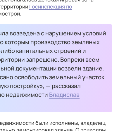
 территории
Госинспекция по
мострой.
ыла возведена с нарушением условий
но которым производство земляных
-либо капитальных строений и
рритории запрещено. Вопреки всем
льной документации возвели здание.
сано освободить земельный участок
ую постройку», — рассказал
 по недвижимости
Владислав
недвижимости были исполнены, владелец
ольно демонтировал здание. С приходом