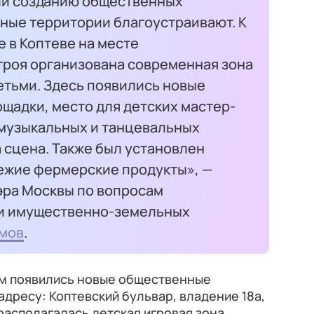
ли созданию общественных
ные территории благоустраивают. К
е в Коптеве на месте
роя организована современная зона
детьми. Здесь появились новые
щадки, место для детских мастер-
 музыкальных и танцевальных
 сцена. Также был установлен
вежие фермерские продукты», —
эра Москвы по вопросам
 и имущественно-земельных
мов
.
ом появились новые общественные
адресу: Коптевский бульвар, владение 18а,
 располагалась детская игровая зона