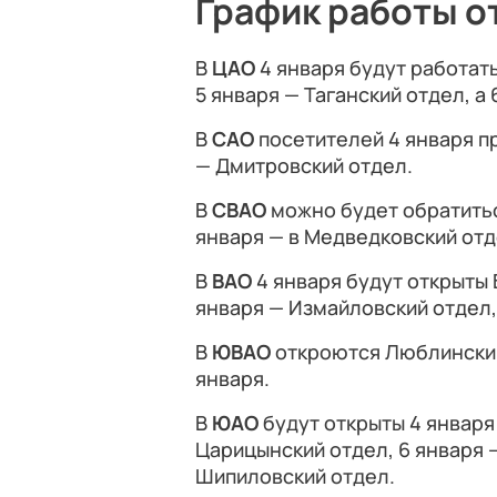
График работы о
В
ЦАО
4 января будут работат
5 января — Таганский отдел, а
В
САО
посетителей 4 января п
— Дмитровский отдел.
В
СВАО
можно будет обратитьс
января — в Медведковский отд
В
ВАО
4 января будут открыты 
января — Измайловский отдел, 
В
ЮВАО
откроются Люблинский 
января.
В
ЮАО
будут открыты 4 января
Царицынский отдел, 6 января —
Шипиловский отдел.