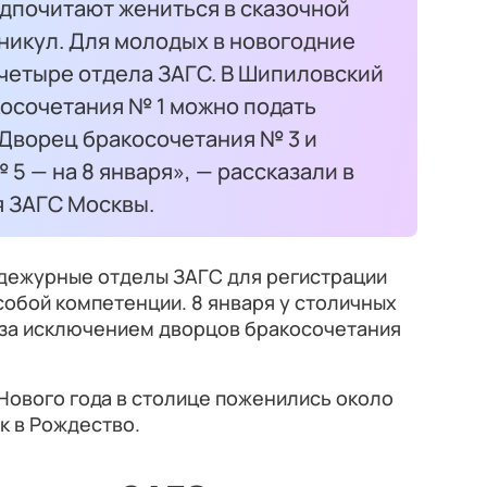
почитают жениться в сказочной
никул. Для молодых в новогодние
 четыре отдела ЗАГС. В Шипиловский
косочетания № 1 можно подать
о Дворец бракосочетания № 3 и
5 — на 8 января», — рассказали в
 ЗАГС Москвы.
ы дежурные отделы ЗАГС для регистрации
собой компетенции. 8 января у столичных
 за исключением дворцов бракосочетания
Нового года в столице поженились около
к в Рождество.