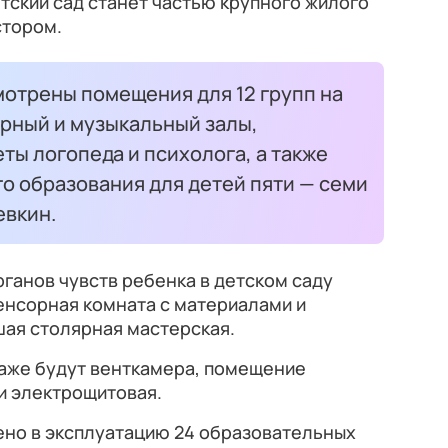
етский сад станет частью крупного жилого
стором.
мотрены помещения для 12 групп на
урный и музыкальный залы,
ты логопеда и психолога, а также
о образования для детей пяти — семи
евкин.
рганов чувств ребенка в детском саду
енсорная комната с материалами и
шая столярная мастерская.
аже будут венткамера, помещение
и электрощитовая.
дено в эксплуатацию 24 образовательных