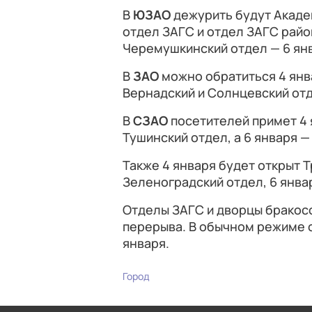
В
ЮЗАО
дежурить будут Академ
отдел ЗАГС и отдел ЗАГС райо
Черемушкинский отдел — 6 ян
В
ЗАО
можно обратиться 4 янва
Вернадский и Солнцевский отд
В
СЗАО
посетителей примет 4 
Тушинский отдел, а 6 января 
Также 4 января будет открыт Т
Зеленоградский отдел, 6 янва
Отделы ЗАГС и дворцы бракосо
перерыва. В обычном режиме 
января.
Город