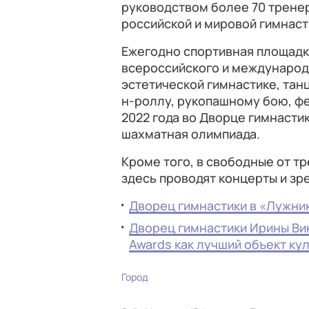
руководством более 70 тренер
российской и мировой гимнаст
Ежегодно спортивная площадк
всероссийского и международ
эстетической гимнастике, тан
н-роллу, рукопашному бою, фе
2022 года во Дворце гимнасти
шахматная олимпиада.
Кроме того, в свободные от т
здесь проводят концерты и з
Дворец гимнастики в «Лужни
Дворец гимнастики Ирины Ви
Awards как лучший объект ку
Город