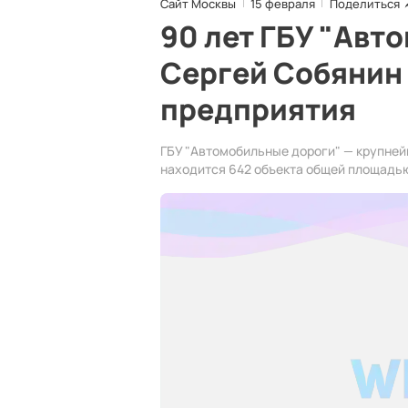
Сайт Москвы
15 февраля
Поделиться
90 лет ГБУ "Авт
Сергей Собянин
предприятия
ГБУ "Автомобильные дороги" — крупней
находится 642 объекта общей площадью