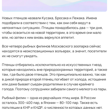
Новых птенцов назвали Кусака, Бросака и Лежака. Имена
подобрали в соответствии с тем, как они себя ведут в
непонятных ситуациях. Птицам понадобилось два — три дня,
чтобы освоиться на новой территории, в это время они мало
ели, но затем к ним вновь вернулся аппетит.
Все четверо рыбных филинов Московского зоопарка сейчас
находятся в неэкспозиционных вольерах, а значит, посетители
их не смогут увидеть.
Птенцы отбирались исключительно из искусственных гнезд,
которые находились вне природоохранных территорий, а также
там, где было двое птенцов. Это принципиально важно, так как
в дикой природе второй птенец погибает от холода, истощения
или даже бывает съеден родителями в случае крайнего
голода. Поэтому сотрудники забирали самого мелкого из пары.
Рыбный филин — одна из редчайших птиц мира. В России
осталось 300–400 пар, в Японии — 80–100 пар. Также есть
популяции в КНР и КНДР, о численности которых данных нет.