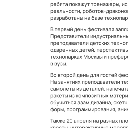
ребята покажут тренажеры, и
реальности, роботов-драконо
разработаны на базе технопар
В первый день фестиваля запл
Представители индустриальны
преподаватели детских техно
одаренных детей, перспективы
технопарках Москвы и префере
в вузы.
Во второй день для гостей фе
На занятиях преподаватели те
самолеты из деталей, напечат
ракеты из композитных матери
обучиться азам дизайна, скет
форм, программирования, ани
Также 20 апреля на разных пл
квесты, интерактивные меропр