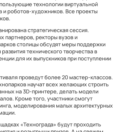
спользующие технологии виртуальной
в и роботов-художников. Все проекты
ков.
анирована стратегическая сессия.
х партнеров, ректоры вузов и
парков столицы обсудят меры поддержки
 развития технического творчества в
нции для их выпускников при поступлении
стиваля проведут более 20 мастер-классов.
хнопарков научат всех желающих строить
анных на 3D-принтере, делать модели
алов. Кроме того, участники смогут
чинга, моделирования малых архитектурных
мации.
ощадках «Технограда» будут проходить
иятия и розыгрыши призов. А на свежем