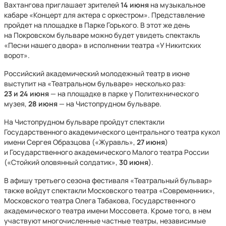
Вахтангова приглашает зрителей
14 июня
на музыкальное
кабаре «Концерт для актера с оркестром». Представление
пройдет на площадке в Парке Горького. В этот же день
на Покровском бульваре можно будет увидеть спектакль
«Песни нашего двора» в исполнении театра «У Никитских
ворот».
Российский академический молодежный театр в июне
выступит на «Театральном бульваре» несколько раз:
23 и 24 июня
— на площадке в парке у Политехнического
музея,
28 июня
— на Чистопрудном бульваре.
На Чистопрудном бульваре пройдут спектакли
Государственного академического центрального театра кукол
имени Сергея Образцова («Журавль»,
27 июня
)
и Государственного академического Малого театра России
(«Стойкий оловянный солдатик»,
30 июня
).
В афишу третьего сезона фестиваля «Театральный бульвар»
также войдут спектакли Московского театра «Современник»,
Московского театра Олега Табакова, Государственного
академического театра имени Моссовета. Кроме того, в нем
участвуют многочисленные частные театры, независимые