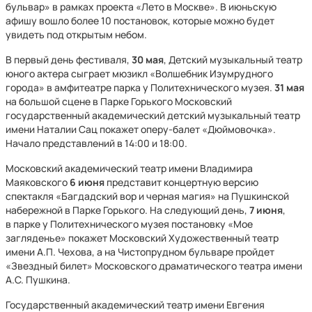
бульвар» в рамках проекта «Лето в Москве». В июньскую
афишу вошло более 10 постановок, которые можно будет
увидеть под открытым небом.
В первый день фестиваля,
30 мая
, Детский музыкальный театр
юного актера сыграет мюзикл «Волшебник Изумрудного
города» в амфитеатре парка у Политехнического музея.
31 мая
на большой сцене в Парке Горького Московский
государственный академический детский музыкальный театр
имени Наталии Сац покажет оперу-балет «Дюймовочка».
Начало представлений в 14:00 и 18:00.
Московский академический театр имени Владимира
Маяковского
6 июня
представит концертную версию
спектакля «Багдадский вор и черная магия» на Пушкинской
набережной в Парке Горького. На следующий день,
7 июня
,
в парке у Политехнического музея постановку «Мое
загляденье» покажет Московский Художественный театр
имени А.П. Чехова, а на Чистопрудном бульваре пройдет
«Звездный билет» Московского драматического театра имени
А.С. Пушкина.
Государственный академический театр имени Евгения