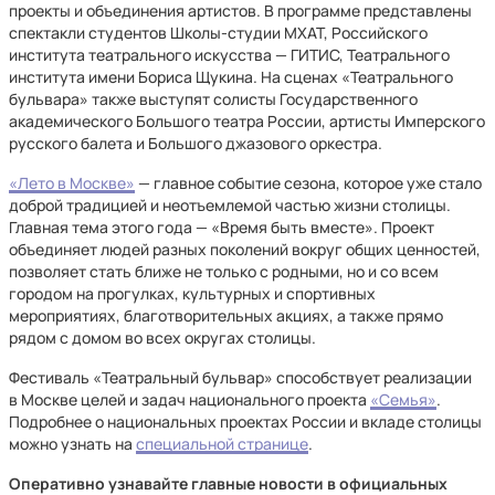
проекты и объединения артистов. В программе представлены
спектакли студентов Школы-студии МХАТ, Российского
института театрального искусства — ГИТИС, Театрального
института имени Бориса Щукина. На сценах «Театрального
бульвара» также выступят солисты Государственного
академического Большого театра России, артисты Имперского
русского балета и Большого джазового оркестра.
«Лето в Москве»
— главное событие сезона, которое уже стало
доброй традицией и неотъемлемой частью жизни столицы.
Главная тема этого года — «Время быть вместе». Проект
объединяет людей разных поколений вокруг общих ценностей,
позволяет стать ближе не только с родными, но и со всем
городом на прогулках, культурных и спортивных
мероприятиях, благотворительных акциях, а также прямо
рядом с домом во всех округах столицы.
Фестиваль «Театральный бульвар» способствует реализации
в Москве целей и задач национального проекта
«Семья»
.
Подробнее о национальных проектах России и вкладе столицы
можно узнать на
специальной странице
.
Оперативно узнавайте главные новости в официальных