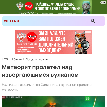
НТВ
26 мая
Поделиться
Метеорит пролетел над
извергающимся вулканом
Над извергающимся на Филиппинах вулканом пролетел
метеорит.