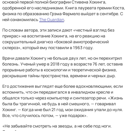
основой первой полной биографии Стивена Хокинга,
одобренной его наследниками. Книга лауреата премии Коста,
физика по образованию Грэма Фармело выйдет в сентябре. С
ней ознакомилась
The Guardian
.
По словам автора, эти записи дают «честный взгляд без
прикрас» на воспитание Хокинга, на его реакцию на
сокрушительный диагноз «боковой амиотрофический
склероз», который ему поставили в 1963 году.
Врачи давали Хокингу не больше двух лет, но он перехитрил
болезнь. Ученый умер в 2018 году в возрасте 76 лет, оставив
прорывные работы в космологии и теоретической физике,
раскрывшие тайны пространства, времени и черных дыр.
Его достижения выглядят еще более вдохновляющими, если
вспомнить, что он передвигался в инвалидном кресле и
общался только через компьютер и синтезатор речи. «Жизнь
была бы трагичной, не будь в ней смешного, — говаривал
Хокинг. — Когда мне был 21 год, мои ожидания упали до нуля.
Все, что случилось потом, — уже подарок».
«Не забывайте смотреть на звезды, а не себе под ноги.