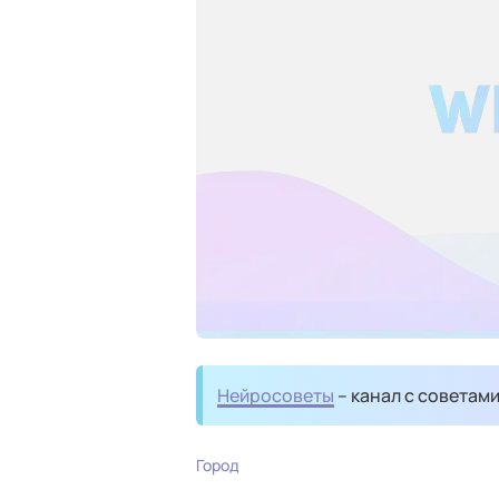
Нейросоветы
– канал с советам
Город