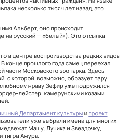
 процентов «активных граждан». На языке
ьпака несколько тысяч лет назад, это
 имя Альберт, оно происходит
де на русский — «белый»). Это отсылка
го в центре воспроизводства редких видов
 В конце прошлого года самец переехал
ой части Московского зоопарка. Здесь
й, с которой, возможно, образует пару.
елюбному нраву Зефир уже подружился
бордер-лейстер, камерунскими козами
ей.
личный Департамент культуры
и
проект
ользователи уже выбрали имена для многих
медвежат Машу, Лучика и Звездочку,
и тигра Амура.