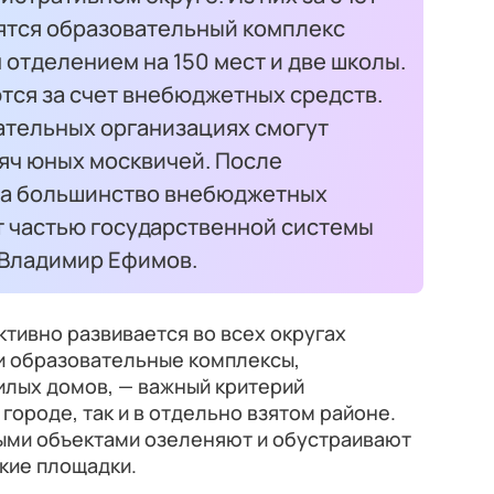
ятся образовательный комплекс
 отделением на 150 мест и две школы.
тся за счет внебюджетных средств.
ательных организациях смогут
яч юных москвичей. После
ва большинство внебюджетных
т частью государственной системы
 Владимир Ефимов.
тивно развивается во всех округах
и образовательные комплексы,
илых домов, — важный критерий
городе, так и в отдельно взятом районе.
ыми объектами озеленяют и обустраивают
ские площадки.