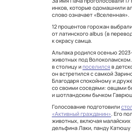
За имя Пача проголосовали 17
инков, которые одомашнили ал
слово означает «Вселенная».
12 процентов горожан выбрали
от латинского albus (в перево
к окрасу самца.
Альпака родился осенью 2023-
животных под Волоколамском.
в столицу и
поселился
в детск
он встретился с самкой Зарино
Благодаря спокойному и друж
со своими соседями: овцами 
и шотландским бычком Гаврюш
Голосование подготовили
сто
«Активный гражданин»
. Его п
животных, включая малайских 
дельфина Лаки, панду Катюшу 