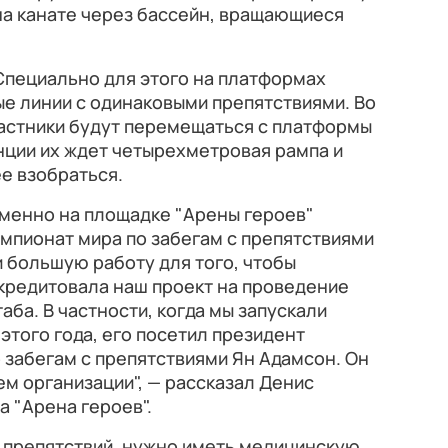
на канате через бассейн, вращающиеся
Специально для этого на платформах
е линии с одинаковыми препятствиями. Во
астники будут перемещаться с платформы
нции их ждет четырехметровая рампа и
ее взобраться.
именно на площадке "Арены героев"
емпионат мира по забегам с препятствиями
 большую работу для того, чтобы
редитовала наш проект на проведение
ба. В частности, когда мы запускали
 этого года, его посетил президент
забегам с препятствиями Ян Адамсон. Он
м организации", — рассказал Денис
а "Арена героев".
е препятствий, нужно иметь медицинскую