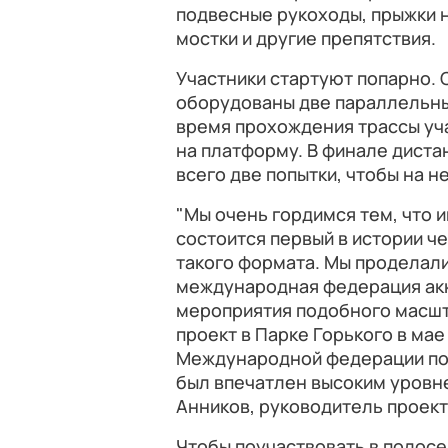
подвесные рукоходы, прыжки 
мостки и другие препятствия.
Участники стартуют попарно. 
оборудованы две параллельны
время прохождения трассы уч
на платформу. В финале диста
всего две попытки, чтобы на н
"Мы очень гордимся тем, что 
состоится первый в истории ч
такого формата. Мы проделали
международная федерация акк
мероприятия подобного масшта
проект в Парке Горького в мае
Международной федерации по 
был впечатлен высоким уровне
Анников, руководитель проект
Чтобы поучаствовать в полос