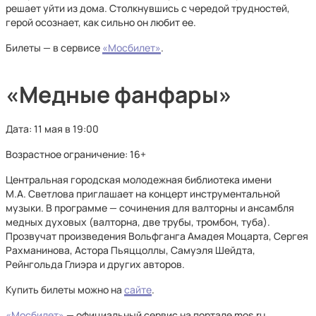
решает уйти из дома. Столкнувшись с чередой трудностей,
герой осознает, как сильно он любит ее.
Билеты — в сервисе
«Мосбилет»
.
«Медные фанфары»
Дата: 11 мая в 19:00
Возрастное ограничение: 16+
Центральная городская молодежная библиотека имени
М.А. Светлова приглашает на концерт инструментальной
музыки. В программе — сочинения для валторны и ансамбля
медных духовых (валторна, две трубы, тромбон, туба).
Прозвучат произведения Вольфганга Амадея Моцарта, Сергея
Рахманинова, Астора Пьяццоллы, Самуэля Шейдта,
Рейнгольда Глиэра и других авторов.
Купить билеты можно на
сайте
.
«Мосбилет»
— официальный сервис на портале mos.ru,