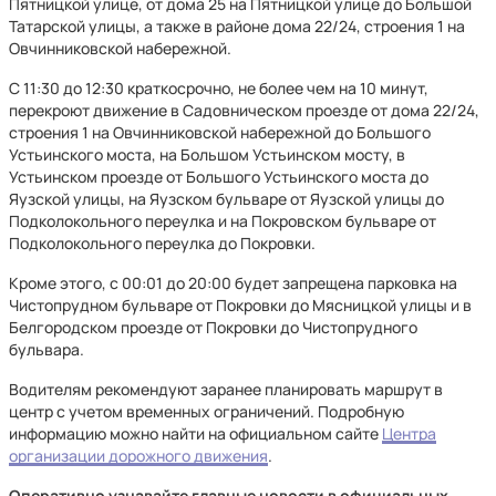
Пятницкой улице, от дома 25 на Пятницкой улице до Большой
Татарской улицы, а также в районе дома 22/24, строения 1 на
Овчинниковской набережной.
С 11:30 до 12:30 краткосрочно, не более чем на 10 минут,
перекроют движение в Садовническом проезде от дома 22/24,
строения 1 на Овчинниковской набережной до Большого
Устьинского моста, на Большом Устьинском мосту, в
Устьинском проезде от Большого Устьинского моста до
Яузской улицы, на Яузском бульваре от Яузской улицы до
Подколокольного переулка и на Покровском бульваре от
Подколокольного переулка до Покровки.
Кроме этого, с 00:01 до 20:00 будет запрещена парковка на
Чистопрудном бульваре от Покровки до Мясницкой улицы и в
Белгородском проезде от Покровки до Чистопрудного
бульвара.
Водителям рекомендуют заранее планировать маршрут в
центр с учетом временных ограничений. Подробную
информацию можно найти на официальном сайте
Центра
организации дорожного движения
.
Оперативно узнавайте главные новости в официальных