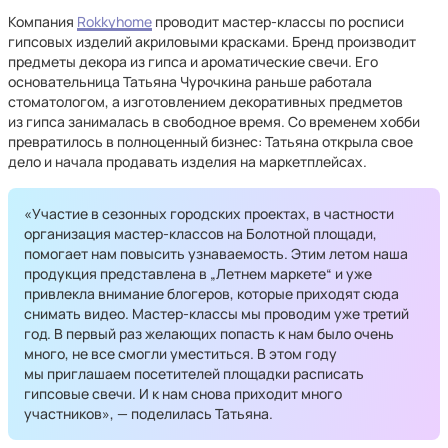
Компания
Rokkyhome
проводит мастер-классы по росписи
гипсовых изделий акриловыми красками. Бренд производит
предметы декора из гипса и ароматические свечи. Его
основательница Татьяна Чурочкина раньше работала
стоматологом, а изготовлением декоративных предметов
из гипса занималась в свободное время. Со временем хобби
превратилось в полноценный бизнес: Татьяна открыла свое
дело и начала продавать изделия на маркетплейсах.
«Участие в сезонных городских проектах, в частности
организация мастер-классов на Болотной площади,
помогает нам повысить узнаваемость. Этим летом наша
продукция представлена в „Летнем маркете“ и уже
привлекла внимание блогеров, которые приходят сюда
снимать видео. Мастер-классы мы проводим уже третий
год. В первый раз желающих попасть к нам было очень
много, не все смогли уместиться. В этом году
мы приглашаем посетителей площадки расписать
гипсовые свечи. И к нам снова приходит много
участников», — поделилась Татьяна.