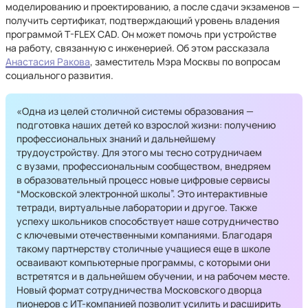
моделированию и проектированию, а после сдачи экзаменов —
получить сертификат, подтверждающий уровень владения
программой T-FLEX CAD. Он может помочь при устройстве
на работу, связанную с инженерией. Об этом рассказала
Анастасия Ракова
, заместитель Мэра Москвы по вопросам
социального развития.
«Одна из целей столичной системы образования —
подготовка наших детей ко взрослой жизни: получению
профессиональных знаний и дальнейшему
трудоустройству. Для этого мы тесно сотрудничаем
с вузами, профессиональным сообществом, внедряем
в образовательный процесс новые цифровые сервисы
“Московской электронной школы”. Это интерактивные
тетради, виртуальные лаборатории и другое. Также
успеху школьников способствует наше сотрудничество
с ключевыми отечественными компаниями. Благодаря
такому партнерству столичные учащиеся еще в школе
осваивают компьютерные программы, с которыми они
встретятся и в дальнейшем обучении, и на рабочем месте.
Новый формат сотрудничества Московского дворца
пионеров с ИТ-компанией позволит усилить и расширить