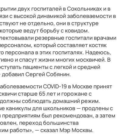
рытии двух госпиталей в Сокольниках и в
язи с высокой динамикой заболеваемости в
ствуют не отдельно, они в структуре
которые ведут борьбу с ковидом.
лектовывали резервные госпитали врачами
ерсоналом, который составляет костяк
 персонала в этих госпиталях. Надеюсь,
ивно и спасут жизни многих москвичей. В
ступать пациенты с легкой и средней
— добавил Сергей Собянин.
 заболеваемости COVID-19 в Москве принят
осквичи старше 65 лет и горожане с
 должны соблюдать домашний режим.
е каникулы для школьников — продлены с
м предприятиям был рекомендован, а затем
новлен, переход большинства
им работы», — сказал Мэр Москвы.