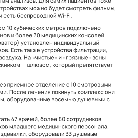
там анализов. Для самих пациентов тоже
стройствах можно будет смотреть фильмы,
 есть беспроводной Wi-Fi.
ом 10 кубических метров подключено
нов и более 30 медицинских консолей.
ерватор) установлен индивидуальный
зов. Есть также устройства фильтрации,
воздуха. На «чистые» и «грязные» зоны
скником — шлюзом, который препятствует
рез приемное отделение с 10 смотровыми
ми. После лечения покинуть комплекс они
ны, оборудованные восемью душевыми с
тать 47 врачей, более 80 сотрудников
иков младшего медицинского персонала.
аздевалки, оборудовали 33 душевые