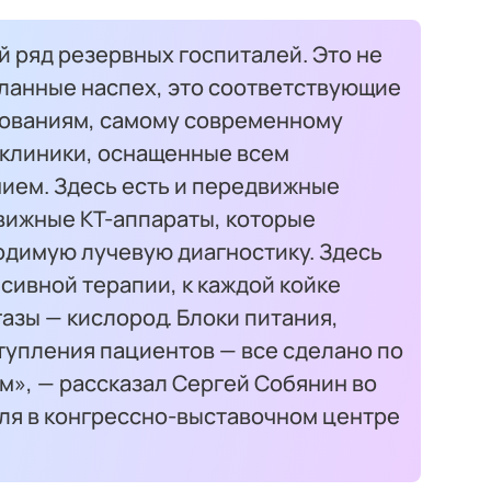
 ряд резервных госпиталей. Это не
еланные наспех, это соответствующие
ованиям, самому современному
клиники, оснащенные всем
ем. Здесь есть и передвижные
вижные КТ-аппараты, которые
одимую лучевую диагностику. Здесь
нсивной терапии, к каждой койке
зы — кислород. Блоки питания,
тупления пациентов — все сделано по
м», — рассказал Сергей Собянин во
ля в конгрессно-выставочном центре