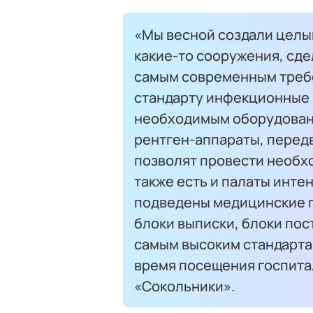
«Мы весной создали целый
какие-то сооружения, сд
самым современным треб
стандарту инфекционные 
необходимым оборудовани
рентген-аппараты, перед
позволят провести необх
также есть и палаты инте
подведены медицинские га
блоки выписки, блоки пос
самым высоким стандарта
время посещения госпита
«Сокольники».