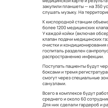
медицинской карте и результа
закупили планшеты — на 350 у
слушать музыку. На территории
К кислородной станции объем
более 1200 медицинских клапа
У каждой койки (включая обс
клапан подачи медицинских га
очистки и кондиционирования 
госпиталь разделен санпропу
распространению инфекции.
Поступать пациенты будут че
боксами и тремя регистратура
смогут через специальные зо
санузлами.
Всего в комплексе будут рабо
среднего и около 60 сотрудн
Для них сделали гардероб и р