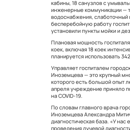
кабины, 18 санузлов с умывал
инженерные коммуникации — т
водоснабжения, слаботочный 
бесперебойную работу госпита
установили пункты мойки и д
Плановая мощность госпиталя
коек, включая 18 коек интенси
планируется использовать 342
Управляет госпиталем городск
Иноземцева — это крупный мн
которого есть большой опыт л
апреля учреждение приняло по
на COVID-19.
По словам главного врача гор
Иноземцева Александра Митич
диагностическая база. «У нас
проведения лучевой диагност