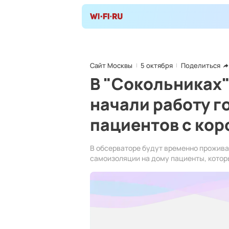
Сайт Москвы
5 октября
Поделиться
В "Сокольниках"
начали работу г
пациентов с ко
В обсерваторе будут временно прожив
самоизоляции на дому пациенты, котор