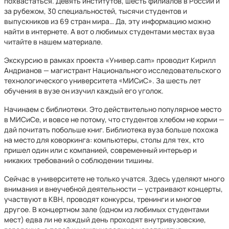
похвастаться. Девять институтов, шесть филиалов в России и
за рубежом, 30 специальностей, тысячи студентов и
выпускников из 69 стран мира… Да, эту информацию можно
найти в интернете. А вот о любимых студентами местах вуза
читайте в нашем материале.
Экскурсию в рамках проекта «Универ.cam» проводит Кирилл
Андрианов — магистрант Национального исследовательского
технологического университета «МИСиС». За шесть лет
обучения в вузе он изучил каждый его уголок.
Начинаем с библиотеки. Это действительно популярное место
в МИСиСе, и вовсе не потому, что студентов хлебом не корми —
дай почитать побольше книг. Библиотека вуза больше похожа
на место для коворкинга: компьютеры, столы для тех, кто
пришел один или с компанией, современный интерьер и
никаких требований о соблюдении тишины.
Сейчас в университете не только учатся. Здесь уделяют много
внимания и внеучебной деятельности — устраивают концерты,
участвуют в КВН, проводят конкурсы, тренинги и многое
другое. В концертном зале (одном из любимых студентами
мест) едва ли не каждый день проходят внутривузовские,