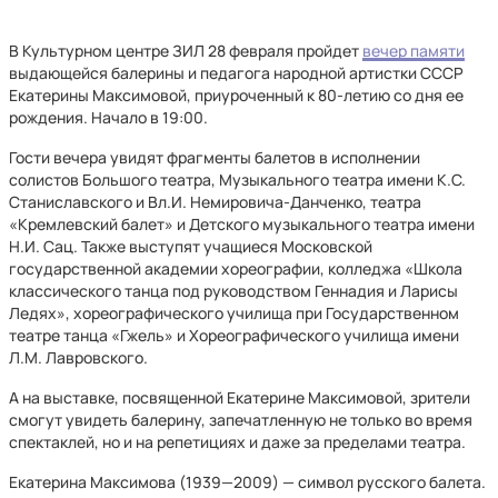
В Культурном центре ЗИЛ 28 февраля пройдет
вечер памяти
выдающейся балерины и педагога народной артистки СССР
Екатерины Максимовой, приуроченный к 80-летию со дня ее
рождения. Начало в 19:00.
Гости вечера увидят фрагменты балетов в исполнении
солистов Большого театра, Музыкального театра имени К.С.
Станиславского и Вл.И. Немировича-Данченко, театра
«Кремлевский балет» и Детского музыкального театра имени
Н.И. Сац. Также выступят учащиеся Московской
государственной академии хореографии, колледжа «Школа
классического танца под руководством Геннадия и Ларисы
Ледях», хореографического училища при Государственном
театре танца «Гжель» и Хореографического училища имени
Л.М. Лавровского.
А на выставке, посвященной Екатерине Максимовой, зрители
смогут увидеть балерину, запечатленную не только во время
спектаклей, но и на репетициях и даже за пределами театра.
Екатерина Максимова (1939—2009) — символ русского балета.