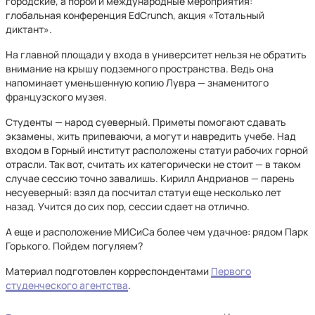
городские, а порой и международные мероприятия:
глобальная конференция EdCrunch, акция «Тотальный
диктант».
На главной площади у входа в университет нельзя не обратить
внимание на крышу подземного пространства. Ведь она
напоминает уменьшенную копию Лувра — знаменитого
французского музея.
Студенты — народ суеверный. Приметы помогают сдавать
экзамены, жить припеваючи, а могут и навредить учебе. Над
входом в Горный институт расположены статуи рабочих горной
отрасли. Так вот, считать их категорически не стоит — в таком
случае сессию точно завалишь. Кирилл Андрианов — парень
несуеверный: взял да посчитал статуи еще несколько лет
назад. Учится до сих пор, сессии сдает на отлично.
А еще и расположение МИСиСа более чем удачное: рядом Парк
Горького. Пойдем погуляем?
Материал подготовлен корреспондентами
Первого
студенческого агентства
.