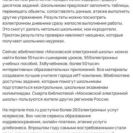
десятков заданий. Школьникам предложат заполнять таблицы,
перемещать объекты, сопоставлять данные, атакже выполнять
другие упражнения. Результаты можно посмотреть
вэлектронном дневнике сразу жепосле выполнения работы.
Это смогут делать нетолько школьники, нои ихродители.
Приэтом результаты проверки невлияют наоценки, которые
получают школьники науроках.
Сейчас вбиблиотеке «Московской электронной школы» можно
найти более 35тысяч сценариев уроков, 959электронных
учебных пособий, 348учебников, более 50тысяч
интерактивных образовательных приложений. Все материалы
создавали лучшие учителя города иИТ-компании. Вбиблиотеке
доступны задания, которые помогут школьникам
подготовиться кконтрольным, школьным экзаменам
иолимпиадам. Смарта библиотекой «Московской электронной
школы» пользуются жители других регионов России.
На портале mos.ru доступно более 260электронных услуг
исервисов. Вих числе сервисы образования
издравоохранения, онлайн-платежи, атакже услуги
длябизнеса. Впрошлом году самыми востребованными стали