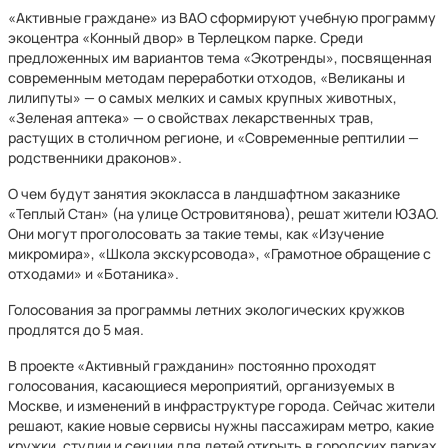
«Активные граждане» из ВАО сформируют учебную программу
экоцентра «Конный двор» в Терлецком парке. Среди
предложенных им вариантов тема «Экотренды», посвященная
современным методам переработки отходов, «Великаны и
лилипуты» — о самых мелких и самых крупных животных,
«Зеленая аптека» — о свойствах лекарственных трав,
растущих в столичном регионе, и «Современные рептилии —
родственники драконов».
О чем будут занятия экокласса в ландшафтном заказнике
«Теплый Стан» (на улице Островитянова), решат жители ЮЗАО.
Они могут проголосовать за такие темы, как «Изучение
микромира», «Школа экскурсовода», «Грамотное обращение с
отходами» и «Ботаника».
Голосования за программы летних экологических кружков
продлятся до 5 мая.
В проекте «Активный гражданин» постоянно проходят
голосования, касающиеся мероприятий, организуемых в
Москве, и изменений в инфраструктуре города. Сейчас жители
решают, какие новые сервисы нужны пассажирам метро, какие
кружки, студии и секции для детей открыть в городских парках