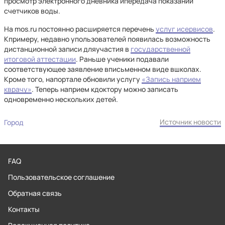
просмотр электронного дневника ипередача показаний
счетчиков воды.
На mos.ru постоянно расширяется перечень
услуг исервисов
.
Кпримеру, недавно упользователей появилась возможность
дистанционной записи дляучастия в
государственной
итоговой аттестации
. Раньше ученики подавали
соответствующее заявление вписьменном виде вшколах.
Кроме того, напортале обновили услугу
«Запись наприем
кврачу»
. Теперь наприем кдоктору можно записать
одновременно нескольких детей.
Источник новости
Город
FAQ
Пользовательское соглашение
Обратная связь
Контакты