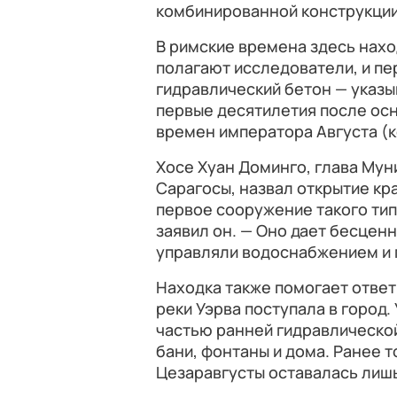
комбинированной конструкции
В римские времена здесь нахо
полагают исследователи, и пе
гидравлический бетон — указы
первые десятилетия после ос
времен императора Августа (кон
Хосе Хуан Доминго, глава Му
Сарагосы, назвал открытие кр
первое сооружение такого тип
заявил он. — Оно дает бесцен
управляли водоснабжением и 
Находка также помогает ответи
реки Уэрва поступала в город.
частью ранней гидравлической
бани, фонтаны и дома. Ранее 
Цезаравгусты оставалась лишь