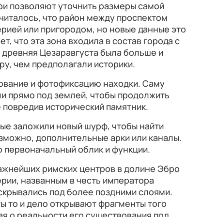
ои позволяют уточнить размеры самой
читалось, что район между проспектом
ерией или пригородом, но новые данные это
т, что эта зона входила в состав города с
о древняя Цезаравгуста была больше и
у, чем предполагали историки.
ование и фотофиксацию находки. Саму
и прямо под землей, чтобы продолжить
е повредив исторический памятник.
ые заложили новый шурф, чтобы найти
зможно, дополнительные арки или каналы.
о первоначальный облик и функции.
важнейших римских центров в долине Эбро
рии, названным в честь императора
 скрывались под более поздними слоями.
ы то и дело открывают фрагменты того
я о реальности его существования под