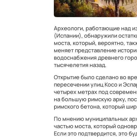
Археологи, работающие над и
(Испании), обнаружили остатк
моста, который, вероятно, та
меняет представление истори
водоснабжения древнего город
тысячелетия назад.
Открытие было сделано во вре
пересечении улиц Косо и Эсп
четырех метрах под современ
на большую римскую арку, по
римского бетона, который ши
По мнению муниципальных арх
частью моста, который одновр
Если это подтвердится, это б