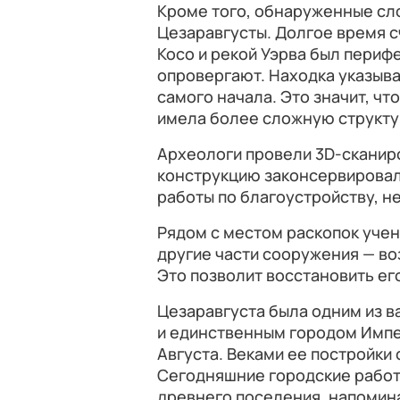
Кроме того, обнаруженные сл
Цезаравгусты. Долгое время с
Косо и рекой Уэрва был периф
опровергают. Находка указывае
самого начала. Это значит, чт
имела более сложную структур
Археологи провели 3D-сканир
конструкцию законсервировал
работы по благоустройству, н
Рядом с местом раскопок учен
другие части сооружения — во
Это позволит восстановить ег
Цезаравгуста была одним из 
и единственным городом Импе
Августа. Веками ее постройки
Сегодняшние городские работ
древнего поселения, напомина