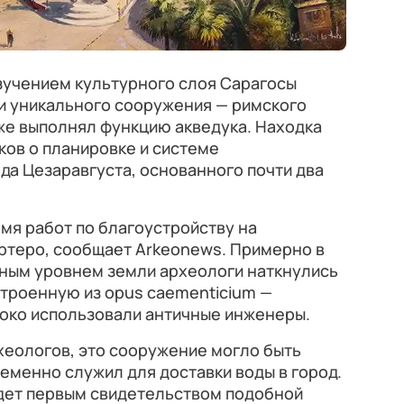
зучением культурного слоя Сарагосы
и уникального сооружения — римского
кже выполнял функцию акведука. Находка
ков о планировке и системе
а Цезаравгуста, основанного почти два
мя работ по благоустройству на
артеро, сообщает Arkeonews. Примерно в
ным уровнем земли археологи наткнулись
строенную из opus caementicium —
роко использовали античные инженеры.
еологов, это сооружение могло быть
еменно служил для доставки воды в город.
удет первым свидетельством подобной