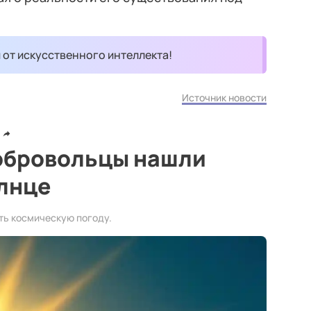
и от искусственного интеллекта!
Источник новости
обровольцы нашли
лнце
ть космическую погоду.