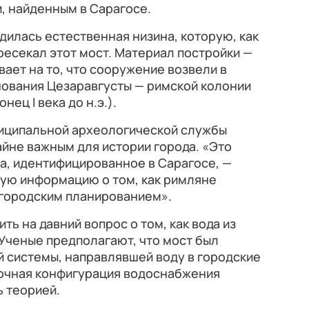
, найденным в Сарагосе.
дилась естественная низина, которую, как
ресекал этот мост. Материал постройки —
вает на то, что сооружение возвели в
нования Цезаравгусты — римской колонии
ец I века до н.э.).
ниципальной археологической службы
айне важным для истории города. «Это
а, идентифицированное в Сарагосе, —
ную информацию о том, как римляне
городским планированием».
ть на давний вопрос о том, как вода из
 Ученые предполагают, что мост был
 системы, направлявшей воду в городские
точная конфигурация водоснабжения
 теорией.