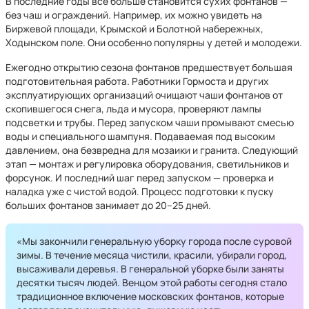
В последние годы все больше становится сухих фонтанов —
без чаш и ограждений. Например, их можно увидеть на
Биржевой площади, Крымской и Болотной набережных,
Ходынском поле. Они особенно популярны у детей и молодежи.
Ежегодно открытию сезона фонтанов предшествует большая
подготовительная работа. Работники Гормоста и других
эксплуатирующих организаций очищают чаши фонтанов от
скопившегося снега, льда и мусора, проверяют лампы
подсветки и трубы. Перед запуском чаши промывают смесью
воды и специального шампуня. Подаваемая под высоким
давлением, она безвредна для мозаики и гранита. Следующий
этап — монтаж и регулировка оборудования, светильников и
форсунок. И последний шаг перед запуском — проверка и
наладка уже с чистой водой. Процесс подготовки к пуску
больших фонтанов занимает до 20–25 дней.
«Мы закончили генеральную уборку города после суровой
зимы. В течение месяца чистили, красили, убирали город,
высаживали деревья. В генеральной уборке были заняты
десятки тысяч людей. Венцом этой работы сегодня стало
традиционное включение московских фонтанов, которые