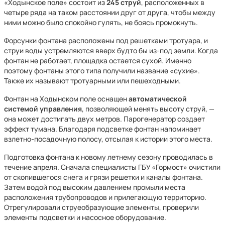
«Ходынское поле» состоит из
245 струй
, расположенных в
четыре ряда на таком расстоянии друг от друга, чтобы между
ними можно было спокойно гулять, не боясь промокнуть.
Форсунки фонтана расположены под решетками тротуара, и
струи воды устремляются вверх будто бы из-под земли. Когда
фонтан не работает, площадка остается сухой. Именно
поэтому фонтаны этого типа получили название «сухие».
Также их называют тротуарными или пешеходными.
Фонтан на Ходынском поле оснащен
автоматической
системой управления
, позволяющей менять высоту струй, —
она может достигать двух метров. Парогенератор создает
эффект тумана. Благодаря подсветке фонтан напоминает
взлетно-посадочную полосу, отсылая к истории этого места.
Подготовка фонтана к новому летнему сезону проводилась в
течение апреля. Сначала специалисты ГБУ «Гормост» очистили
от скопившегося снега и грязи решетки и каналы фонтана.
Затем водой под высоким давлением промыли места
расположения трубопроводов и прилегающую территорию.
Отрегулировали струеобразующие элементы, проверили
элементы подсветки и насосное оборудование.