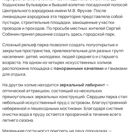
Ходынским бульваром и бывшей взлетно-посадочной полосой
Центрального аэродрома имени М.В. Фрунзе. После
ликвидации аэродрома эта территория представляла собой
пустыри, строительные площадки, замощенные участки
проездов и проходов. По просьбе местных жителей Сергей
Собянин принял решение создать здесь городской парк.
Сложный рельеф парка позволил создать полуоткрытые и
закрытые пространства, привлекательные для разных групп
населения: детей, молодежи, людей среднего и старшего
возраста. На одном из четырех искусственных холмов
расположена площадка с
панорамными
качелями
и гамаками
для отдыха.
На другом холме находится
зеркальный лабиринт
—
оптический аттракцион, состоящий из нескольких
прямоугольных зеркальных конструкций. Сердцем парка стал
небольшой искусственный пруд с островом, благоустроенной
набережной и пешеходными мостиками. Благодаря системе
очистки вода в пруду остается прозрачной в течение всего
летнего сезона.
Маленькие гости могут поиграть на двух площадках —