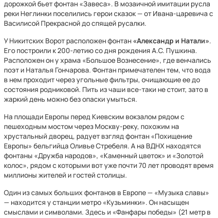
дорожкой бьет фонтан «Завеса». В мозаичной имитации русла
реки Неглинки поселились герои сказок — от Ивана-царевича с
Василисой Прекрасной до спящей русалки.
У Никитских Ворот расположен фонтан
«Александр и Натали»
.
Его построили к 200-летию со дня рождения А.С. Пушкина.
Расположен он у храма «Большое Вознесение», где венчались
поэт и Наталья Гончарова. Фонтан примечателен тем, что вода
в нем проходит через угольные фильтры, очищающие ее до
состояния родниковой. Пить из чаши все-таки не стоит, зато в
жаркий день можно без опаски умыться.
На площади Европы перед Киевским вокзалом рядом с
пешеходным мостом через Москву-реку, похожим на
хрустальный дворец, радует взгляд фонтан «Похищение
Европы» бельгийца Оливье Стребеля. А на ВДНХ находятся
фонтаны «Дружба народов», «Каменный цветок» и «Золотой
колос», рядом с которыми вот уже почти 70 лет проводят время
миллионы жителей и гостей столицы.
Один из самых больших фонтанов в Европе — «Музыка славы»
— находится у станции метро «Кузьминки». Он насыщен
смыслами и символами. Здесь и «Фанфары победы» (21 метр в