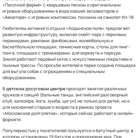
«Песочной ферме» с кварцевым песком и оригинальным
игровым оборудованием в виде ковшей экскаваторов и
«Авиаторе» с игровым комплексом, похожим на самолет Ил-18.
Любителям активного отдыха «Ходынское поле» предлагает
развитую инфраструктуру, включая скейт-парк с перилами,
пирамидами, рампами, фанбоксами, волейбольную и
баскетбольную площадки, теннисные корты, столы для пинг-
понга, площадки с тренажерами, для воркаута и паркура.
Зимой работают ледовый каток с искусственным покрытием и
лыжные трассы. По просьбе жителей в парке создана площадка
для выгула собак с ограждением и специальным
оборудованием.
В
детском
досуговом центре
проходят занятия различных
кружков и секций (бальные танцы, английский разговорный
клуб, капоэйра, йога, зумба, цигун) не только для детей, но и
для москвичей старшего возраста в рамках проекта
«Московское долголетие», который сейчас работает в онлайн-
формате.
Популярностью у посетителей пользуется и батутный центр, в
котором установлены 19 батутов и поролоновая яма. При