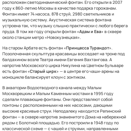
расположен светодинамический фонтан. Его открыли в 2007
году к 860-летию Москвы в качестве подарка горожанам.
Фонтан имеет 74 насоса, 878 струй, 2980 светильников и
музыкальную систему. Акустическая система фонтана
устроена так, что музыку слышно практически с любого берега
пруда. В том же году открыли фонтан «
Адам и Ева
» в сквере
около станции метро «Новокузнецкая».
На старом Арбате есть фонтан «
Принцесса Турандот
».
Позолоченная скульптура красавицы восседает на троне под
балдахином возле Театра имени Евгения Вахтангова. А
напротив Московского цирка Никулина на Цветном бульваре
есть фонтан «
Старый цирк
» — в центре его чаши-арены на
моноцикле балансирует клоун с зонтиком.
В акватории Водоотводного канала между Малым
Москворецким и Малым Каменным мостами в 1995 году
сделали плавающие фонтаны. Они представляют собой
понтоны с расположенными на них насосами, дающими
высокие красивые струи. Неподалеку находится Репинский
фонтан — в сквере напротив знаменитого Дома на набережной
рядом с Болотной площадью. Его построили в 1948 году по
классической схеме — с чашей и струями, направленными