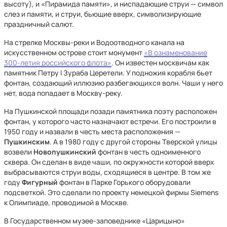
высоту), и «Пирамида памяти», и ниспадающие струи — символ
слез и памяти, и струи, бьющие вверх, символизирующие
праздничный салют.
На стрелке Москвы-реки и Водоотводного канала на
искусственном острове стоит монумент
«В ознаменование
300-летия российского флота»
. Он известен москвичам как
памятник Петру I Зураба Церетели. У подножия корабля бьет
фонтан, создающий иллюзию разбегающихся волн. Чаши у него
нет, вода попадает в Москву-реку.
На Пушкинской площади позади памятника поэту расположен
фонтан, у которого часто назначают встречи. Его построили в
1950 году и назвали в честь места расположения —
Пушкинским
. А в 1980 году с другой стороны Тверской улицы
возвели
Новопушкинский
фонтан в честь одноименного
сквера. Он сделан в виде чаши, по окружности которой вверх
выбрасываются струи воды, сходящиеся в центре. В том же
году
Фигурный
фонтан в Парке Горького оборудовали
подсветкой. Это сделали по проекту немецкой фирмы Siemens
к Олимпиаде, проводимой в Москве.
В Государственном музее-заповеднике «Царицыно»