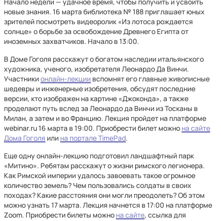
Начало недели — удачное время, чтобы получить и усвоить
новые знания. 16 марта библиотека № 188 приглашает юных
зрителей посмотреть видеоролик «Из лотоса рождается
солнце» о борьбе за освобождение Древнего Египта от
иноземных захватчиков. Начало в 13:00.
В Доме Гоголя расскажут о богатом наследии итальянского
художника, ученого, изобретателя Леонардо Да Винчи.
Участники
онлайн-лекции
вспомнят его главные живописные
шедевры и инженерные изобретения, обсудят последние
версии, кто изображен на картине «Джоконда», а также
проделают путь вслед за Леонардо да Винчи из Тосканы в
Милан, а затем и во Францию. Лекция пройдет на платформе
webinar.ru 16 марта в 19:00. Приобрести билет можно
на сайте
Дома Гоголя
или
на портале TimePad
.
Еще одну онлайн-лекцию подготовил ландшафтный парк
«Митино». Ребятам расскажут о жизни римского легионера.
Как Римской империи удалось завоевать такое огромное
количество земель? Чем пользовались солдаты в своих
походах? Какие расстояния они могли преодолеть? Об этом
можно узнать 17 марта. Лекция начнется в 17:00 на платформе
Zoom. Приобрести билеты можно
на сайте
, ссылка для