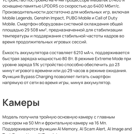
оснащено памятью LPDDR5 со скоростью до 6400 Мбит/с.
Производительности достаточно для мобильных игр, включая
Mobile Legends, Genshin Impact, PUBG Mobile и Call of Duty
Mobile. Смартфон оборудован системой охлаждения общей
площадью 29 508 мм², предназначенной для стабилизации
температуры и поддержания стабильной частоты кадров во
время продолжительных игровых сессий.
Ёмкость аккумулятора составляет 6210 мА·ч, поддерживается
быстрая зарядка мощностью 80 Вт. В режиме Extreme Mode при
уровне заряда 5% устройство способно обеспечить до 23
минут игрового времени или до 29 часов в режиме ожидания.
Функция Bypass Charging позволяет питать смартфон
напрямую от сети во время игры, минуя аккумулятор.
Камеры
Модель получила тройную основную камеру с главным
сенсором на 50 Мп и фронтальную камеру на 16 Мп.
Поддерживаются функции AI Memory, AI Scam Alert, AI Image and