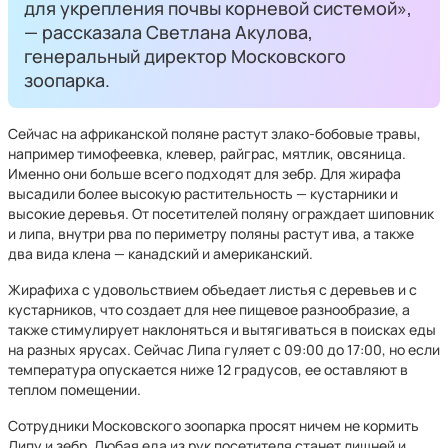
для укрепления почвы корневой системой»,
— рассказала Светлана Акулова,
генеральный директор Московского
зоопарка.
Сейчас на африканской поляне растут злако-бобовые травы,
например тимофеевка, клевер, райграс, мятлик, овсяница.
Именно они больше всего подходят для зебр. Для жирафа
высадили более высокую растительность — кустарники и
высокие деревья. От посетителей поляну ограждает шиповник
и липа, внутри рва по периметру поляны растут ива, а также
два вида клена — канадский и американский.
Жирафиха с удовольствием объедает листья с деревьев и с
кустарников, что создает для нее пищевое разнообразие, а
также стимулирует наклоняться и вытягиваться в поисках еды
на разных ярусах. Сейчас Липа гуляет с 09:00 до 17:00, но если
температура опускается ниже 12 градусов, ее оставляют в
теплом помещении.
Сотрудники Московского зоопарка просят ничем не кормить
Липу и зебр. Любая еда из рук посетителя станет лишней и