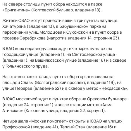
На севере столицы пункт сбора находится в парке
«Бригантина» (Коптевский бульвар, владение 18).
Жители СВАО могут принести вещи в три пункта: на улице
Хачатуряна (владение 13), в Бабушкинском парке на
пересечении улиц Молодцова и Сухонской и в пункт сбора в
проезде Серебрякова (напротив владения 14, строения 23).
В ВАО всех неравнодушных ждут в четырех пунктах: на
Городецкой улице (владение 1), на Святоозерской улице
(владение 1), на Вешняковской улице (владение 16) и в сквере
у Гольяновского пруда.
На юго-востоке столицы пункты сбора организованы на
площади Славы (Волгоградский проспект, владение 119), на
улице Перерве (владение 52) и в сквере у метро «Некрасовка».
В ЮАО москвичей ждут в пунктах сбора на Ореховом бульваре
(владение 24, строение 1) и возле станции метро «Алма-
Атинская» (Ключевая улица, владение 22, корпус 1).
Четыре шале «Москва помогает» открыты в ЮЗАО на улицах
Профсоюзной (владение 41), Теплый Стан (владение 1б) и