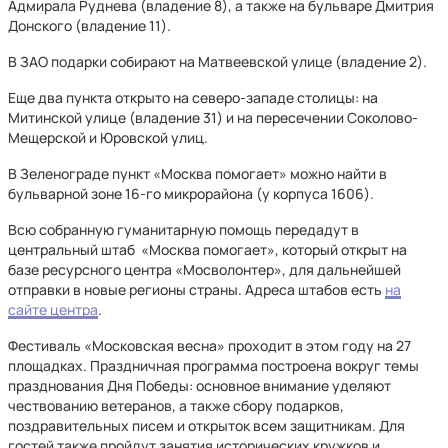
Адмирала Руднева (владение 8), а также на бульваре Дмитрия
Донского (владение 11).
В ЗАО подарки собирают на Матвеевской улице (владение 2).
Еще два пункта открыто на северо-западе столицы: на
Митинской улице (владение 31) и на пересечении Соколово-
Мещерской и Юровской улиц.
В Зеленограде пункт «Москва помогает» можно найти в
бульварной зоне 16-го микрорайона (у корпуса 1606).
Всю собранную гуманитарную помощь передадут в
центральный штаб «Москва помогает», который открыт на
базе ресурсного центра «Мосволонтер», для дальнейшей
отправки в новые регионы страны. Адреса штабов есть
на
сайте центра
.
Фестиваль «Московская весна» проходит в этом году на 27
площадках. Праздничная программа построена вокруг темы
празднования Дня Победы: основное внимание уделяют
чествованию ветеранов, а также сбору подарков,
поздравительных писем и открыток всем защитникам. Для
гостей также пройдут занятия исторических кружков и