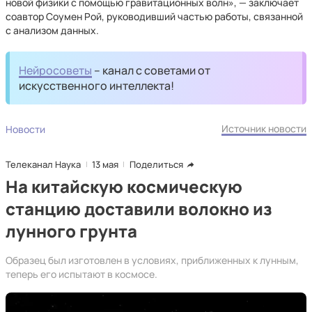
новой физики с помощью гравитационных волн», — заключает
соавтор Соумен Рой, руководивший частью работы, связанной
с анализом данных.
Нейросоветы
– канал с советами от
искусственного интеллекта!
Источник новости
Новости
Телеканал Наука
13 мая
Поделиться
На китайскую космическую
станцию доставили волокно из
лунного грунта
Образец был изготовлен в условиях, приближенных к лунным,
теперь его испытают в космосе.