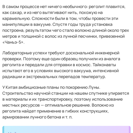
В самом процессе нет ничего необычного: реголит плавится,
как сахар, и из него вытягивают нить, похожую на
карамельную. Сложности были в том, чтобы провести эти
манипуляции в вакууме. Спустя годы труда установка
построена, результатом чего стало волокно длиной около трех
метров и толщиной с волос из лунной песчинки, привезенной
«Чанъэ-5».
Лабораторные успехи требуют доскональной инженерной
проверки. Поэтому еще один образец получили из аналога
реголита и передали для отправки в космос. Тайконавты
испытают его в условиях высокого вакуума, интенсивной
радиации и экстремальных перепадов температур.
У Китая амбициозные планы по покорению Луны.
Строительство научной станции на нашем спутнике упирается
в материалы и их транспортировку, поэтому использование
местных ресурсов — оптимальное решение. Волокно из
реголита найдет применение в гибких конструкциях,
армировании лунного бетона и т. п.