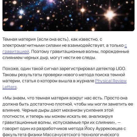
Темная материя (если она есть), как известно, с
электромагнитными силами не взаимодействует, а только
с
гравитацией
. Поэтому гравитационные волны, порожденные
слиянием черных дыр, могут нести ее следы.
Похоже, один такой сигнал зарегистрировал детектор LIGO.
Таковы результаты проверки нового метода поиска темной
материи, статья о котором вышла в журнале
Physical Review
Letters
.
«Мы знаем, что темная материя вокруг нас есть. Просто она
должна быть достаточно плотной, чтобы мы могли заметить ее
влияние. Черные дыры дают механизм усиления этой
плотности, и теперь мы можем искать ее, анализируя
гравитационные волны, испускаемые при их слиянии», —
говорит один из разработчиков метода Йосу Ауррекоецеа с
факультета физики Массачусетского технологического