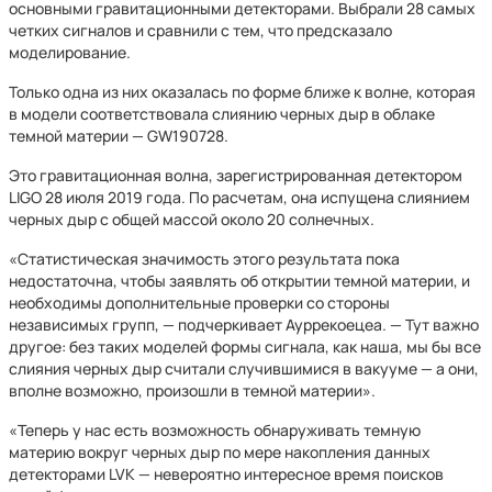
основными гравитационными детекторами. Выбрали 28 самых
четких сигналов и сравнили с тем, что предсказало
моделирование.
Только одна из них оказалась по форме ближе к волне, которая
в модели соответствовала слиянию черных дыр в облаке
темной материи — GW190728.
Это гравитационная волна, зарегистрированная детектором
LIGO 28 июля 2019 года. По расчетам, она испущена слиянием
черных дыр с общей массой около 20 солнечных.
«Статистическая значимость этого результата пока
недостаточна, чтобы заявлять об открытии темной материи, и
необходимы дополнительные проверки со стороны
независимых групп, — подчеркивает Ауррекоецеа. — Тут важно
другое: без таких моделей формы сигнала, как наша, мы бы все
слияния черных дыр считали случившимися в вакууме — а они,
вполне возможно, произошли в темной материи».
«Теперь у нас есть возможность обнаруживать темную
материю вокруг черных дыр по мере накопления данных
детекторами LVK — невероятно интересное время поисков