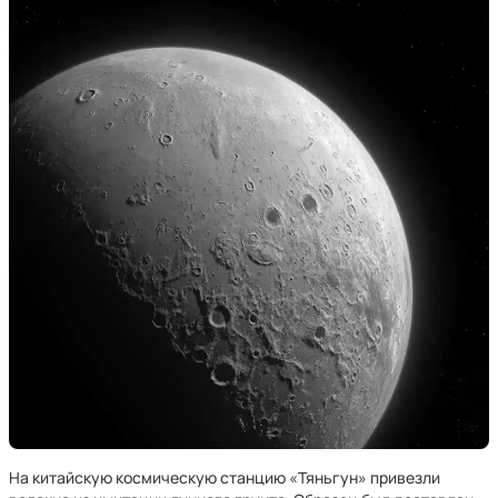
На китайскую космическую станцию «Тяньгун» привезли