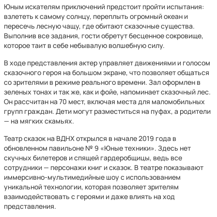
Юным искателям приключений предстоит пройти испытания:
взлететь к самому солнцу, переплыть огромный океан и
пересечь лесную чащу, где обитают сказочные существа.
Выполнив все задания, гости обретут бесценное сокровище,
которое таит в себе небывалую волшебную силу.
В ходе представления актер управляет движениями и голосом
сказочного героя на большом экране, что позволяет общаться
со зрителями в режиме реального времени. Зал оформлен в
зеленых тонах и так же, как и фойе, напоминает сказочный лес.
Он рассчитан на 70 мест, включая места для маломобильных
групп граждан. Дети могут разместиться на пуфах, а родители
— на мягких скамьях.
Театр сказок на ВДНХ открылся в начале 2019 года в
обновленном павильоне № 9 «Юные техники». Здесь нет
скучных билетеров и спящей гардеробщицы, ведь все
сотрудники — персонажи книг и сказок. В театре показывают
иммерсивно-мультимедийные шоу с использованием
уникальной технологии, которая позволяет зрителям
взаимодействовать с героями и даже влиять на ход
представления.