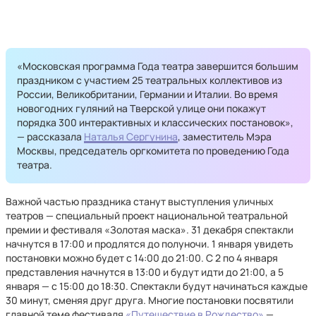
«Московская программа Года театра завершится большим
праздником с участием 25 театральных коллективов из
России, Великобритании, Германии и Италии. Во время
новогодних гуляний на Тверской улице они покажут
порядка 300 интерактивных и классических постановок»,
— рассказала
Наталья Сергунина
, заместитель Мэра
Москвы, председатель оргкомитета по проведению Года
театра.
Важной частью праздника станут выступления уличных
театров — специальный проект национальной театральной
премии и фестиваля «Золотая маска». 31 декабря спектакли
начнутся в 17:00 и продлятся до полуночи. 1 января увидеть
постановки можно будет с 14:00 до 21:00. С 2 по 4 января
представления начнутся в 13:00 и будут идти до 21:00, а 5
января — с 15:00 до 18:30. Спектакли будут начинаться каждые
30 минут, сменяя друг друга. Многие постановки посвятили
главной теме фестиваля
«Путешествие в Рождество»
—