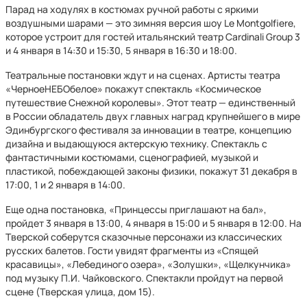
Парад на ходулях в костюмах ручной работы с яркими
воздушными шарами — это зимняя версия шоу Le Montgolfiere,
которое устроит для гостей итальянский театр Cardinali Group 3
и 4 января в 14:30 и 15:30, 5 января в 16:30 и 18:00.
Театральные постановки ждут и на сценах. Артисты театра
«ЧерноеНЕБОбелое» покажут спектакль «Космическое
путешествие Снежной королевы». Этот театр — единственный
в России обладатель двух главных наград крупнейшего в мире
Эдинбургского фестиваля за инновации в театре, концепцию
дизайна и выдающуюся актерскую технику. Спектакль с
фантастичными костюмами, сценографией, музыкой и
пластикой, побеждающей законы физики, покажут 31 декабря в
17:00, 1 и 2 января в 14:00.
Еще одна постановка, «Принцессы приглашают на бал»,
пройдет 3 января в 13:00, 4 января в 15:00 и 5 января в 12:00. На
Тверской соберутся сказочные персонажи из классических
русских балетов. Гости увидят фрагменты из «Спящей
красавицы», «Лебединого озера», «Золушки», «Щелкунчика»
под музыку П.И. Чайковского. Спектакли пройдут на первой
сцене (Тверская улица, дом 15).