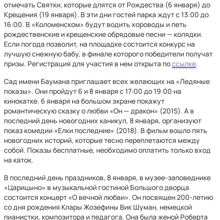
отмечать Святки, которые длятся от Рождества (6 января) до
Крещения (19 января). В эти дни гостей парка ждут с 13:00 до
16:00. В «Коломенском» будут водить хороводы и петь
рождественские и крещенские обрядовые песни — колядки.
Если погода позволит, на площадке состоится конкурс на
лучшую снежную бабу, в финале которого победители получат
призы. Регистрация для участия в нем открыта по
ссылке
.
Сад имени Баумана приглашает всех желающих на «Ледяные
показы». Они пройдут 6 и 8 января с 17:00 до 19:00 на
кинокатке. 6 января на большом экране покажут
романтическую сказку о любви «Он — дракон» (2015). А в
последний день новогодних каникул, 8 января, организуют
показ комедии «Елки последние» (2018). В фильм вошло пять
новогодних историй, которые тесно переплетаются между
собой. Показы бесплатные, необходимо оплатить только вход
на каток.
В последний день праздников, 8 января, в музее-заповеднике
«Царицыно» в музыкальной гостиной Большого дворца
состоится концерт «О вечной любви». Он посвящен 200-летию
со дня рождения Клары Жозефины Вик Шуман, немецкой
пианистки, композитора и педагога. Она была женой Роберта