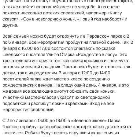
гулянья». Гости смогут поучаствовать в новогодней эстафете,
а также пройти новогодний квест по усадьбе. А на сцене
покажут несколько детских спектаклей, например «Книгу
сказок», «Сон в новогоднюю ночь», «Новый год наоборот» и
другие.
Всей семьей можно будет отдохнуть и в Перовском парке с 2
по 6 января. Все мероприятия пройдут на главной сцене. Так, 2
января с 16:00 до 17:00 состоится спектакль по сказке
шведского писателя Ульфа Старка «Рождество в лесу». Это
трогательная история о том, как семья кроликов и гном Бука
встречали зимний праздник. Постановка будет интересна как
детям, так и их родителям. 3 января с 12:00 до 14:00
посетителей парка ждет мастер-класс по созданию
рождественских венков. На следующий день, 4 января, в это
же время все желающие смогут обновить свои коньки.
Участники мастер-класса украсят их светодиодной
подсветкой и распишут яркими красками. Вход на все
мероприятия свободный.
С 2 по 7 января с 13:00 до 18:00 в «Зеленой школе» Парка
Горького пройдут разнообразные мастер-классы для детей от
шести лет. Ребята будут лепить игрушки и украшения из