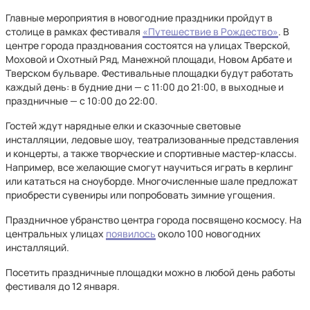
Главные мероприятия в новогодние праздники пройдут в
столице в рамках фестиваля
«Путешествие в Рождество»
. В
центре города празднования состоятся на улицах Тверской,
Моховой и Охотный Ряд, Манежной площади, Новом Арбате и
Тверском бульваре. Фестивальные площадки будут работать
каждый день: в будние дни — с 11:00 до 21:00, в выходные и
праздничные — с 10:00 до 22:00.
Гостей ждут нарядные елки и сказочные световые
инсталляции, ледовые шоу, театрализованные представления
и концерты, а также творческие и спортивные мастер-классы.
Например, все желающие смогут научиться играть в керлинг
или кататься на сноуборде. Многочисленные шале предложат
приобрести сувениры или попробовать зимние угощения.
Праздничное убранство центра города посвящено космосу. На
центральных улицах
появилось
около 100 новогодних
инсталляций.
Посетить праздничные площадки можно в любой день работы
фестиваля до 12 января.