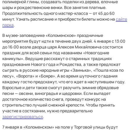
полимерной глины, создавать поделки из дерева, елочные
шары и рождественские венки. Все занятия платные.
Продолжительность одного мастер-класса — от 45 до 60
минут. Узнать расписание и приобрести билеты можно на
сайте
парка
.
В музее-заповеднике «Коломенское» праздничные
мероприятия будут идти в течение двух дней. 4 января с 13:00
до 16:00 возле дворца царя Алексея Михайловича состоится
праздник для всей семьи под названием «Новогодние
каникулы». Ведущие расскажут о старинных традициях
празднования Нового года и Рождества, а также предложат
сыграть в русские народные игры «Заинька», «Пошла коза по
лесу», «Ворота» и «Бояре». А во время шуточного гадания
каждому гостю предскажут, что его ждет в наступившем году.
Взрослые и дети также смогут разучить зимние обрядовые
песни — овсени, виноградья и щедровки. Если выпадет
достаточное количество снега, проведут конкурс на
строительство лучшей снежной крепости. Чтобы принять
участие в состязании, нужно предварительно
зарегистрироваться
.
7 января в «Коломенском» на поле у Торговой улицы будут