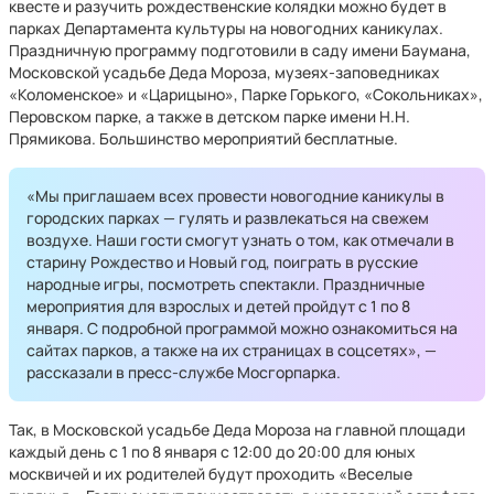
квесте и разучить рождественские колядки можно будет в
парках Департамента культуры на новогодних каникулах.
Праздничную программу подготовили в саду имени Баумана,
Московской усадьбе Деда Мороза, музеях-заповедниках
«Коломенское» и «Царицыно», Парке Горького, «Сокольниках»,
Перовском парке, а также в детском парке имени Н.Н.
Прямикова. Большинство мероприятий бесплатные.
«Мы приглашаем всех провести новогодние каникулы в
городских парках — гулять и развлекаться на свежем
воздухе. Наши гости смогут узнать о том, как отмечали в
старину Рождество и Новый год, поиграть в русские
народные игры, посмотреть спектакли. Праздничные
мероприятия для взрослых и детей пройдут с 1 по 8
января. С подробной программой можно ознакомиться на
сайтах парков, а также на их страницах в соцсетях», —
рассказали в пресс-службе Мосгорпарка.
Так, в Московской усадьбе Деда Мороза на главной площади
каждый день с 1 по 8 января с 12:00 до 20:00 для юных
москвичей и их родителей будут проходить «Веселые