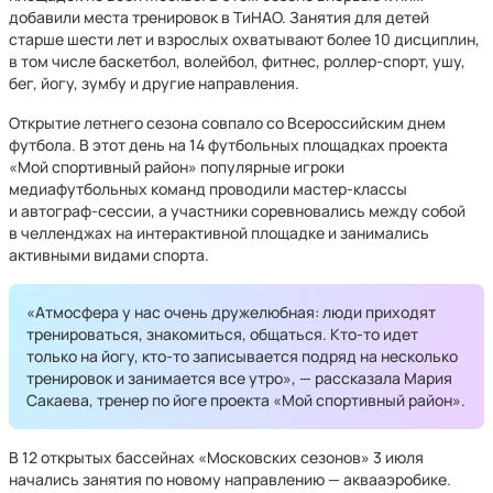
добавили места тренировок в ТиНАО. Занятия для детей
старше шести лет и взрослых охватывают более 10 дисциплин,
в том числе баскетбол, волейбол, фитнес, роллер-спорт, ушу,
бег, йогу, зумбу и другие направления.
Открытие летнего сезона совпало со Всероссийским днем
футбола. В этот день на 14 футбольных площадках проекта
«Мой спортивный район» популярные игроки
медиафутбольных команд проводили мастер-классы
и автограф-сессии, а участники соревновались между собой
в челленджах на интерактивной площадке и занимались
активными видами спорта.
«Атмосфера у нас очень дружелюбная: люди приходят
тренироваться, знакомиться, общаться. Кто-то идет
только на йогу, кто-то записывается подряд на несколько
тренировок и занимается все утро», — рассказала Мария
Сакаева, тренер по йоге проекта «Мой спортивный район».
В 12 открытых бассейнах «Московских сезонов» 3 июля
начались занятия по новому направлению — аквааэробике.