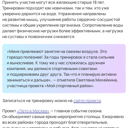
Принять участие могут все желающие старше 18 лет.
Тренировки подходят как новичками, так и тем, кто уже
уверенно держится на воде. Упражнения направлены
на развитие мышц, улучшение работы сердечно-сосудистой
системы и общее укрепление организма. Сопротивление воды
делает физические нагрузки более эффективными, а нагрузка
на суставы и позвоночник снижается.
«Меня привлекают занятия на свежем воздухе. Это
гораздо полезнее! За годы тренировок я стала сильнее
и выносливее. К тому же у нас сложилась дружная
компания, мы делимся спортивными советами
и поддерживаем друг друга. Так что я планирую активно
заниматься и дальше», — отметила Светлана Михейкина,
участница проекта «Мой спортивный район».
Записаться на тренировку можно на
сайте проекта
.
Проект
«Лето в Москве»
— главное событие сезона.
Он объединяет самые яркие мероприятия столицы. Ежедневно
во всех районах города проходят благотворительные,
культурные и спортивные события, большинство из которых