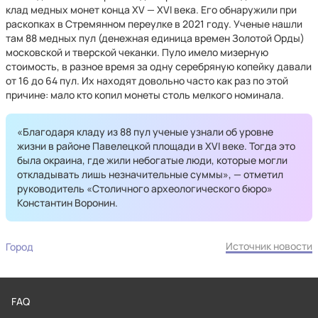
клад медных монет конца XV — XVI века. Его обнаружили при
раскопках в Стремянном переулке в 2021 году. Ученые нашли
там 88 медных пул (денежная единица времен Золотой Орды)
московской и тверской чеканки. Пуло имело мизерную
стоимость, в разное время за одну серебряную копейку давали
от 16 до 64 пул. Их находят довольно часто как раз по этой
причине: мало кто копил монеты столь мелкого номинала.
«Благодаря кладу из 88 пул ученые узнали об уровне
жизни в районе Павелецкой площади в XVI веке. Тогда это
была окраина, где жили небогатые люди, которые могли
откладывать лишь незначительные суммы», — отметил
руководитель «Столичного археологического бюро»
Константин Воронин.
Источник новости
Город
FAQ