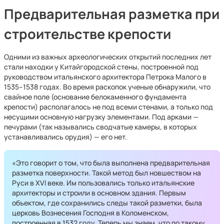
Предварительная разметка при
строительстве крепости
Одними из важных археологических открытий последних лет
стали находки у Китайгородской стены, построенной под
руководством итальянского архитектора Петрока Малого в
1535–1538 годах. Во время раскопок ученые обнаружили, что
свайное поле (основание белокаменного фундамента
крепости) располагалось не под всеми стенами, а только под
несущими основную нагрузку элементами. Под арками —
печурами (так назывались сводчатые камеры, в которых
устанавливались орудия) — его нет.
«Это говорит о том, что была выполнена предварительная
разметка поверхности. Такой метод был новшеством на
Руси в XVI веке. Им пользовались только итальянские
архитекторы и строили в основном здания. Первым
объектом, где сохранились следы такой разметки, была
церковь Вознесения Господня в Коломенском,
построенная в 1532 году. Теперь мы знаем, что по такому