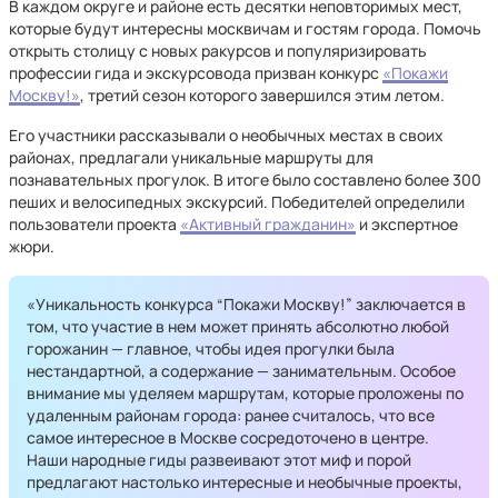
В каждом округе и районе есть десятки неповторимых мест,
которые будут интересны москвичам и гостям города. Помочь
открыть столицу с новых ракурсов и популяризировать
профессии гида и экскурсовода призван конкурс
«Покажи
Москву!»
, третий сезон которого завершился этим летом.
Его участники рассказывали о необычных местах в своих
районах, предлагали уникальные маршруты для
познавательных прогулок. В итоге было составлено более 300
пеших и велосипедных экскурсий. Победителей определили
пользователи проекта
«Активный гражданин»
и экспертное
жюри.
«Уникальность конкурса “Покажи Москву!” заключается в
том, что участие в нем может принять абсолютно любой
горожанин — главное, чтобы идея прогулки была
нестандартной, а содержание — занимательным. Особое
внимание мы уделяем маршрутам, которые проложены по
удаленным районам города: ранее считалось, что все
самое интересное в Москве сосредоточено в центре.
Наши народные гиды развеивают этот миф и порой
предлагают настолько интересные и необычные проекты,