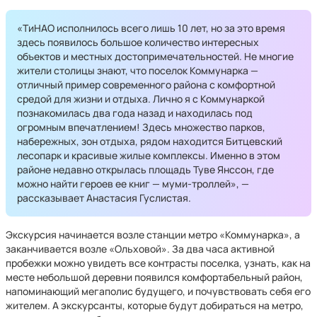
«ТиНАО исполнилось всего лишь 10 лет, но за это время
здесь появилось большое количество интересных
объектов и местных достопримечательностей. Не многие
жители столицы знают, что поселок Коммунарка —
отличный пример современного района с комфортной
средой для жизни и отдыха. Лично я с Коммунаркой
познакомилась два года назад и находилась под
огромным впечатлением! Здесь множество парков,
набережных, зон отдыха, рядом находится Битцевский
лесопарк и красивые жилые комплексы. Именно в этом
районе недавно открылась площадь Туве Янссон, где
можно найти героев ее книг — муми-троллей», —
рассказывает Анастасия Гуслистая.
Экскурсия начинается возле станции метро «Коммунарка», а
заканчивается возле «Ольховой». За два часа активной
пробежки можно увидеть все контрасты поселка, узнать, как на
месте небольшой деревни появился комфортабельный район,
напоминающий мегаполис будущего, и почувствовать себя его
жителем. А экскурсанты, которые будут добираться на метро,