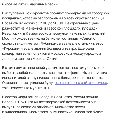
мировые хиты и народные песни.
Выступления конкурсантов пройдут примерно на 40 городских
площадках, которые расположены во всех округах столицы.
Посетить их можно с 12:00 до 20:00. Центральные сцены
разместят на Манежной и Тверской площадях, площади
Революции, в Камергерском переулке, на улицах Кузнецкий
Мост и Рождественке, на балконе гостиницы «Савой»,
около станции метро «Лубянка», в аванзале станции метро
«Курская» и возле здания Большого театра. Еще одна
концертная зона появится в Московском международном
деловом центре «Москва-Сити».
В этом году ограничений у артистов нет, поэтому они могли
выбрать любой жанр — от джаза до этнофолка. Имена лучших
исполнителей станут известны на большом гала-концерте.
Оценивать выступления будут
как зрители на сайте конкурса
,
так и известные музыканты.
В состав жюри вошла народная артистка России певица
Валерия. Почти за 40 лет творческой деятельности она
выпустила около 20 альбомов, множество песен
и видеоклипов. Кроме того, оценивать конкурсантов будут