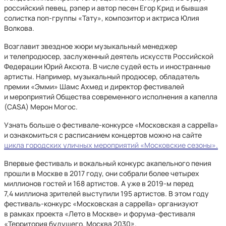
российский певец, рэпер и автор песен Егор Крид и бывшая
солистка поп-группы «Тату», композитор и актриса Юлия
Волкова.
Возглавит звездное жюри музыкальный менеджер
и телепродюсер, заслуженный деятель искусств Российской
Федерации Юрий Аксюта. В числе судей есть и иностранные
артисты. Например, музыкальный продюсер, обладатель
премии «Эмми» Шамс Ахмед и директор фестивалей
и мероприятий Общества современного исполнения а капелла
(CASA) Мерон Могос.
Узнать больше о фестивале-конкурсе «Московская a cappella»
и ознакомиться с расписанием концертов можно на сайте
цикла городских уличных мероприятий «Московские сезоны».
Впервые фестиваль и вокальный конкурс акапельного пения
прошли в Москве в 2017 году, они собрали более четырех
миллионов гостей и 168 артистов. А уже в 2019-м перед
7,4 миллиона зрителей выступили 195 артистов. В этом году
фестиваль-конкурс «Московская a cappella» организуют
в рамках проекта «Лето в Москве» и форума-фестиваля
«Территория будущего. Москва 2030».